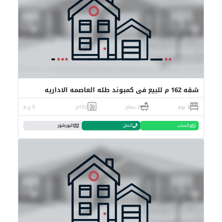
شقه 162 م للبيع في كمبوند طله العاصمه الاداريه
3 نوم
2 حمام
162م
0 ج.م
واتساب
اتصل
البورشور