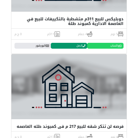
دوبليكس للبيع 311م متشطبة بالتكييفات للبيع في
العاصمة الادارية كمبوند طلة
5 نوم
4 حمام
311م
0 ج.م
واتساب
اتصل
البورشور
فرصه لن تتكر شقه للبيع 217 م في كمبوند طله العاصمه
4 نوم
3 حمام
217م
0 ج.م