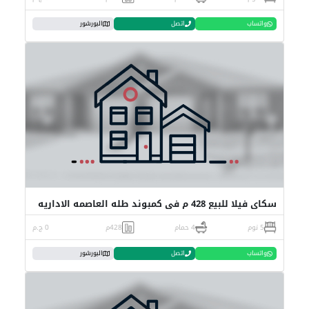
واتساب
اتصل
البورشور
سكاي فيلا للبيع 428 م في كمبوند طله العاصمه الاداريه
5 نوم
4 حمام
428م
0 ج.م
واتساب
اتصل
البورشور