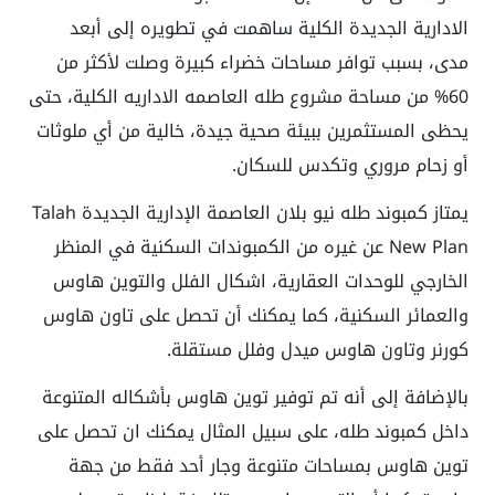
الادارية الجديدة
الكلية ساهمت في تطويره إلى أبعد
مدى، بسبب توافر مساحات خضراء كبيرة وصلت لأكثر من
60% من مساحة
مشروع طله العاصمه الاداريه
الكلية، حتى
يحظى المستثمرين ببيئة صحية جيدة، خالية من أي ملوثات
أو زحام مروري وتكدس للسكان.
يمتاز كمبوند طله نيو بلان العاصمة الإدارية الجديدة
Talah
New Plan
عن غيره من الكمبوندات السكنية في المنظر
الخارجي للوحدات العقارية، اشكال الفلل والتوين هاوس
والعمائر السكنية، كما يمكنك أن تحصل على تاون هاوس
كورنر وتاون هاوس ميدل وفلل مستقلة.
بالإضافة إلى أنه تم توفير توين هاوس بأشكاله المتنوعة
داخل
كمبوند طله
، على سبيل المثال يمكنك ان تحصل على
توين هاوس بمساحات متنوعة وجار أحد فقط من جهة