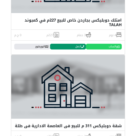
امتلك دوبليكس بجاردن خاص للبيع 227م في كمبوند
TALAH
4 نوم
3 حمام
227م
0 ج.م
واتساب
اتصل
البورشور
شقة دوبليكس 311 م للبيع في العاصمة الادارية في طلة