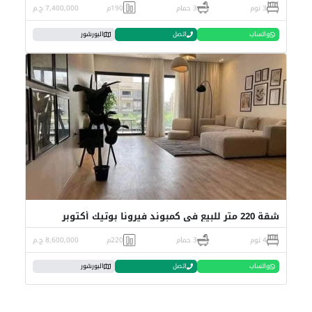
3 نوم
3 حمام
190م
7,400,000 ج.م
واتساب
اتصل
البورشور
شقة 220 متر للبيع في كمبوند فيرونا بوتيك أكتوبر
4 نوم
3 حمام
220م
8,600,000 ج.م
واتساب
اتصل
البورشور