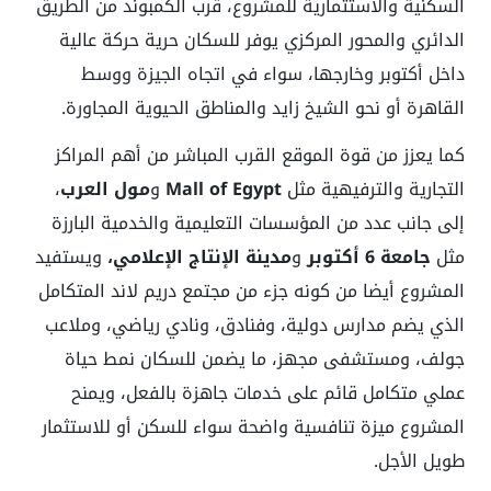
السكنية والاستثمارية للمشروع، قرب الكمبوند من الطريق
الدائري والمحور المركزي يوفر للسكان حرية حركة عالية
داخل أكتوبر وخارجها، سواء في اتجاه الجيزة ووسط
القاهرة أو نحو الشيخ زايد والمناطق الحيوية المجاورة.
كما يعزز من قوة الموقع القرب المباشر من أهم المراكز
التجارية والترفيهية مثل
Mall of Egypt
و
مول العرب
،
إلى جانب عدد من المؤسسات التعليمية والخدمية البارزة
مثل
جامعة 6 أكتوبر
و
مدينة الإنتاج الإعلامي،
ويستفيد
المشروع أيضا من كونه جزء من مجتمع دريم لاند المتكامل
الذي يضم مدارس دولية، وفنادق، ونادي رياضي، وملاعب
جولف، ومستشفى مجهز، ما يضمن للسكان نمط حياة
عملي متكامل قائم على خدمات جاهزة بالفعل، ويمنح
المشروع ميزة تنافسية واضحة سواء للسكن أو للاستثمار
طويل الأجل.