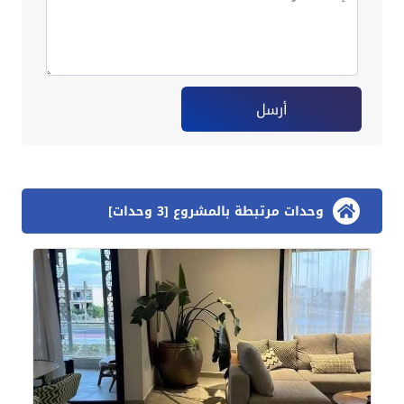
أرسل
وحدات مرتبطة بالمشروع [3 وحدات]