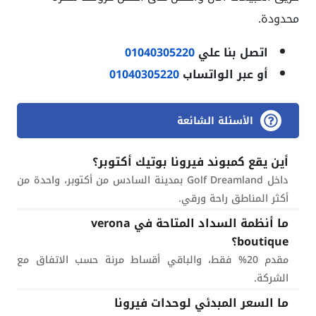
محدودة.
اتصل بنا علي
01040305220
أو عبر الواتساب
01040305220
الأسئلة الشائعة
أين يقع كمبوند فيرونا بوتيك أكتوبر؟
داخل Golf Dreamland بمدينة السادس من أكتوبر، واحدة من
أكثر المناطق راحة ورقي.
ما أنظمة السداد المتاحة في verona
boutique؟
مقدم 20% فقط، والباقي أقساط مرنة حسب الاتفاق مع
الشركة.
ما السعر المبدئي لوحدات فيرونا