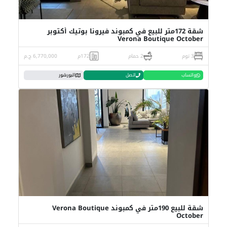
شقة 172متر للبيع في كمبوند فيرونا بوتيك أكتوبر
Verona Boutique October
3 نوم
2 حمام
172م
6,770,000 ج.م
واتساب
اتصل
البورشور
شقة للبيع 190متر في كمبوند Verona Boutique
October