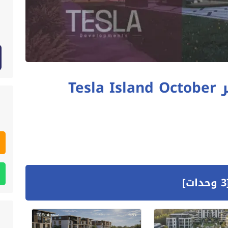
كمبوند تسلا ايلاند أكتوبر Tesla Island October