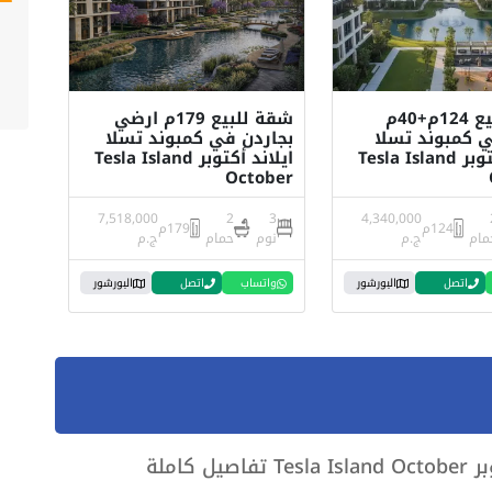
شقة للبيع 124م+40م
شقة للبيع 179م ارضي
 كمبوند تسلا
بجاردن في كمبوند تسلا
ايلاند أكتوبر Tesla Island
ايلاند أكتوبر Tesla Island
October
7,518,000
2
3
4,340,000
124م
179م
مام
ج.م
نوم
حمام
ج.م
اتصل
البورشور
واتساب
اتصل
البورشور
 كاملة