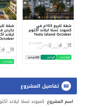
شقة للبيع 103م في
كمبوند تسلا ايلاند أكتوبر
جاردن في
Tesla Island October
October
4,120,000
1
2
103م
نوم
حمام
ج.م
2
2
نوم
ح
واتساب
اتصل
البورشور
واتساب
تفاصيل المشروع
اسم المشروع
كمبوند تسلا ايلاند أكتوبر Tesla Island October تفاصيل