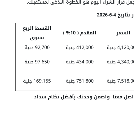
عل قرار الشراء اليوم هو الخطوة الأذكى لمستقبلك.
ريخ 4-6-2026
القسط الربع
السعر
المقدم ( 10% )
سنوي
4,120, جنية
412,000 جنية
92,700 جنية
4,340, جنية
434,000 جنية
97,650 جنية
7,518, جنية
751,800 جنية
169,155 جنية