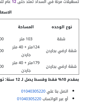
تسهيلات مرنة في السداد تمتد حتى
12
عام لتج
الاسعار بتا
نوع الوحده
المساحة
شقة
103 متر
000
124متر + 40 متر
شقة ارضي بجاردن
000
جاردن
179متر + 40 متر
شقة ارضي بجاردن
000
جاردن
بمقدم 10% فقط وقسط يصل لـ 12 سنة؛ تواصل معنا واضمن وحدتك بأفضل نظام سداد
اتصل بنا علي
01040305220
أو عبر الواتساب
01040305220