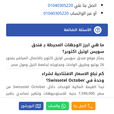
اتصل بنا علي
01040305220
أو عبر الواتساب
01040305220
الأسئلة الشائعة
ما هي ابرز الوجهات المحيطة بـ فندق
سويس اوتيل اكتوبر؟
يمتاز موقع فندق سويس اوتيل اكتوبر بالاتصال المباشر بمحور
26 يوليو وطريق الواحات ومجاورته لجامعة النيل ومول مصر.
كم تبلغ الاسعار الافتتاحية لشراء
وحدة في Swissotel October؟
تبدأ القيمة المالية للوحدات داخل Swissotel October من
سعر 7,590,000 جنيه للاستوديوهات وتتغير تصاعدي بتغير
المساحة والتراس.
اتصل بنا
واتساب
البورشور
كيف تخطط شركة سعود انظمة الدفع