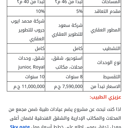
المساحات
تبدأ من 46 م٢
تبدأ من 40 م٢
مقدم التعاقد
5%
10%
شركة محمد ايوب
شركة سعود
المطور العقاري
جروب للتطوير
للتطوير العقاري
العقاري
التشطيب
كامل
كامل
استوديو، شقق،
شقق، وحدات
نوع الوحدات
محلات، مكاتب
junior, Royal
التقسيط
8 سنوات
10 سنوات
الاسعار تبدأ من
7,590,000 ج.م
11,000,000 ج.م
عزيزي الطبيب:
اذا كنت تبحث عن مشروع يضم عيادات طبية ضمن مجمع من
المحلات والمكاتب الإدارية والشقق الفندقية لضمان أعلى
معدل تدفق يومي اطلع على خطط أسعار مول
Sky gate