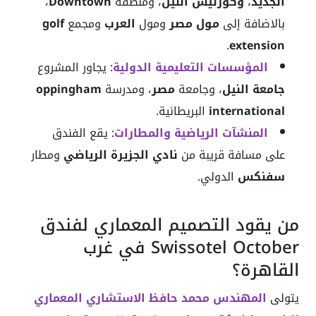
الجديد
،
وكورنيش النيل
، ومنطقة
Downtown
،
بالاضافة إلى
مول مصر
ومول
العرب
ومجمع
golf
.
extension
المؤسسات التعليمية الدولية
: يجاور المشروع
جامعة النيل
، وجامعة
مصر
، ومدرسة
oppingham
international
البريطانية.
المنشآت الرياضية والمطارات
: يقع الفندق
على مسافة قريبة من
نادي الجزيرة الرياضي
ومطار
سفنكس
الدولي.
من يقود التصميم المعماري لفندق
Swissotel October في غرب
القاهرة؟
يتولى
المهندس محمد حافظ الاستشاري المعماري