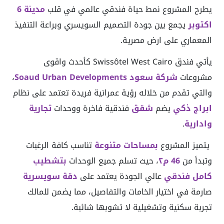
يطرح المشروع نمط حياة فندقي عالمي في قلب
مدينة 6
اكتوبر
يجمع بين جودة التصميم السويسري وبراعة التنفيذ
المعماري على ارض مصرية.
يأتي فندق Swissôtel West Cairo كأحدث واقوى
مشروعات
شركة سعود Soaud Urban Developments
،
والتي تقدم من خلاله رؤية عمرانية فريدة تعتمد على نظام
ابراج ذكي
يضم
شقق
فندقية فاخرة ووحدات
تجارية
وادارية
.
يتميز المشروع
بمساحات متنوعة
تناسب كافة الرغبات
وتبدأ من
46 م٢
، حيث تسلم جميع الوحدات
بتشطيب
كامل فندقي
عالي الجودة يعتمد على
دقة
سويسرية
صارمة في اختيار الخامات والتفاصيل، مما يضمن للمالك
تجربة سكنية وتشغيلية لا تشوبها شائبة.