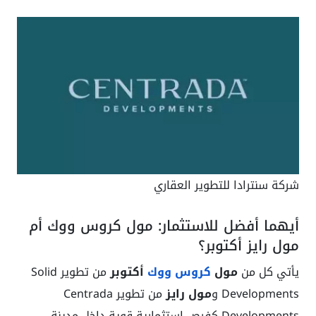
شركة سنترادا للتطوير العقاري
أيهما أفضل للاستثمار: مول كروس ووك أم
مول رايز أكتوبر؟
يأتي كل من
مول
كروس ووك
أكتوبر
من تطوير Solid
Developments و
مول رايز
من تطوير Centrada
Developments كفرص استثمارية قوية داخل مدينة