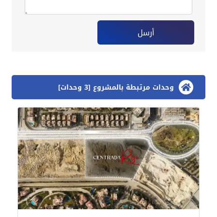
أرسل
وحدات مرتبطة بالمشروع [3 وحدات]