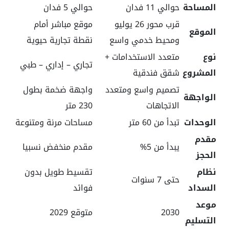
المساحة
حوالي 11 فدان
حوالي 5 فدان
قرب محور 26 يوليو
موقع مباشر أمام
الموقع
ومحيط خدمي واسع
نقطة تجارية حيوية
نوع
متعدد الاستخدامات +
تجاري – إداري – طبي
المشروع
شقق فندقية
تصميم واسع ومتعدد
واجهة ضخمة بطول
الواجهة
الاتجاهات
230 متر
الوحدات
تبدأ من 60 متر
مساحات مرنة ومتنوعة
مقدم
يبدأ من 5%
مقدم منخفض نسبيا
الحجز
نظام
تقسيط طويل بدون
حتى 7 سنوات
السداد
فوائد
موعد
2030
متوقع 2029
التسليم