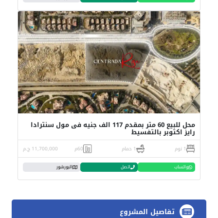
محل للبيع 60 متر بمقدم 117 الف جنيه فى مول سنترادا
رايز اكتوبر بالتفسيط
1 نوم
1 حمام
60م
11,700,000 ج.م
واتساب
اتصل
البورشور
تفاصيل المشروع