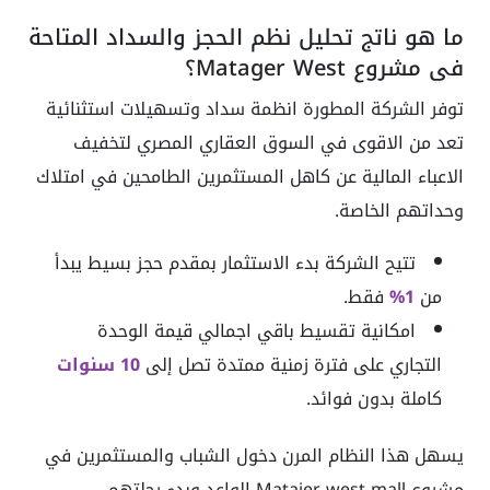
ما هو ناتج تحليل نظم الحجز والسداد المتاحة
في مشروع Matager West؟
توفر الشركة المطورة انظمة سداد وتسهيلات استثنائية
تعد من الاقوى في السوق العقاري المصري لتخفيف
الاعباء المالية عن كاهل المستثمرين الطامحين في امتلاك
وحداتهم الخاصة.
تتيح الشركة بدء الاستثمار بمقدم حجز بسيط يبدأ
من
1%
فقط.
امكانية تقسيط باقي اجمالي قيمة الوحدة
التجاري على فترة زمنية ممتدة تصل إلى
10 سنوات
كاملة بدون فوائد.
يسهل هذا النظام المرن دخول الشباب والمستثمرين في
مشروع Matajer west mall الواعد وبدء رحلتهم