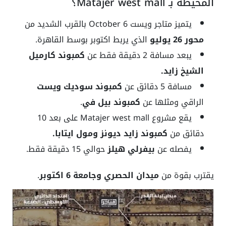
المحيطة بـ Matajer west mall؟
يتميز متاجر ويست 6 October بالقرب الشديد من
محور 26 يوليو
الذي يربط اكتوبر بوسط القاهرة.
يبعد مسافة 2 دقيقة فقط عن
كمبوند كارميل
الشيخ زايد.
مسافة 5 دقائق عن
كمبوند سوديك ويست
الراقي ومثلها عن
كمبوند بيل في
.
يقع مشروع Matajer west mall على بعد 10
دقائق من
كمبوند زايد ديونز ومول ايتابا.
يفصله عن
بيفرلي هيلز
حوالي 15 دقيقة فقط.
يقترب بقوة من
ميدان الحصري وجامعة 6 اكتوبر
.