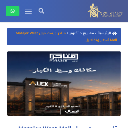
الرئيسية
/
مشاريع 6 أكتوبر
/
متاجر ويست مول Matajer West
Mall أسعار وتفاصيل