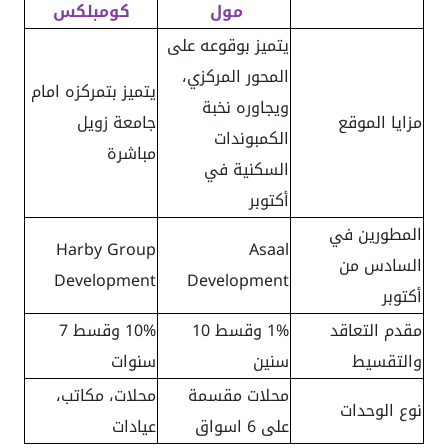
مول
كومبلكس
يتميز بوقوعه على
المحور المركزي،
يتميز بتمركزه امام
ويجاوره نخبة
مزايا الموقع
جامعة زويل
الكمبوندات
مباشرة
السكنية في
أكتوبر
المطورين في
Harby Group
Asaal
السادس من
Development
Development
أكتوبر
مقدم التعاقد
1% وقسط 10
10% وقسط 7
والتقسيط
سنين
سنوات
محلات مقسمة
محلات، مكاتب،
نوع الوحدات
على 6 اسواق
عيادات