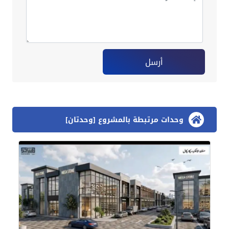
أرسل
وحدات مرتبطة بالمشروع [وحدتان]