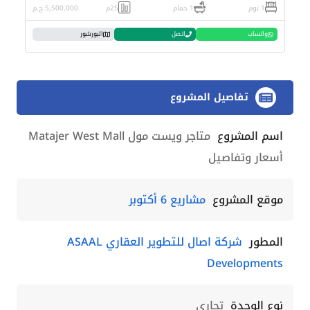
1 نوم
1 حمام
25م
5,500,000 ج.م
واتساب
اتصل
البورشور
تفاصيل المشروع
اسم المشروع
متاجر ويست مول Matajer West Mall
أسعار وتفاصيل
موقع المشروع
مشاريع 6 أكتوبر
المطور
شركة اصال للتطوير العقاري ASAAL
Developments
نوع الوحدة
تجاري