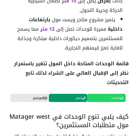
جاءت
بعرض
يصل إلى
15 متر
لضمان انسيابية
الحركة وحرية التجول.
يتميز مشروع متاجر ويست مول
بارتفاعات
داخلية
مميزة للوحدات تصل إلى
12 متر
مما يسمح
للمستثمرين بتصميم ديكورات داخلية مبتكرة وجذابة
للغاية تعزز قيمتهم التجارية.
قائمة الوحدات المتاحة داخل المول تتغير باستمرار
نظر إلى الإقبال العالي على الشراء لذلك تابع
التحديثات
واتساب
اتصل
البورشور
كيف يلبي تنوع الوحدات في Matager west
مول متطلبات المستثمرين؟