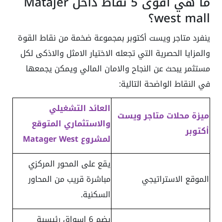
ما هي أقوى 5 نقاط داخل Matajer
west mall؟
ينفرد متاجر ويست أكتوبر بمجموعة ضخمة من نقاط القوة
والمزايا الحصرية التي تجعله الاختيار الامثل والاذكى لكل
مستثمر يبحث عن النجاح والامان المالي ويمكن يجمعها
في النقاط الواضحة التالية:
العائد التشغيلي
ميزة محلات متاجر ويست
والاستثماري المتوقع
أكتوبر
لمشروع Matager West
يقع على المحور المركزي
الموقع الاستراتيجي
مباشرة قريب من المحاور
السكنية.
يضم 6 اسواق رئيسية