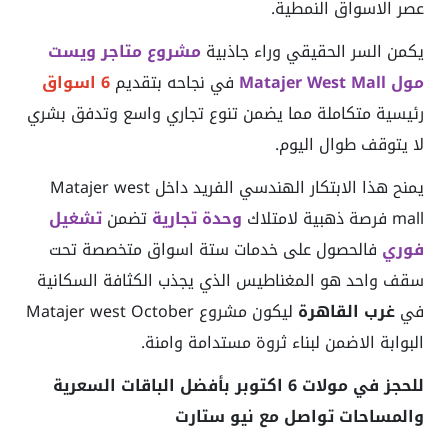
عصر الاسواق النمطية.
يكمن السر الحقيقي وراء جاذبية
مشروع متاجر ويست
مول Matajer West Mall
في نجاحه بتقديم
6 اسواق
رئيسية متكاملة مما يضمن تنوع تجاري واسع وتدفق بشري
لا يتوقف طوال اليوم.
يمنح هذا الابتكار الهندسي الفريد داخل Matajer west
mall فرصة ذهبية لامتلاك
وحدة تجارية
تضمن
تشغيل
فوري
فالحصول على خدمات ستة اسواق متخصصة تحت
سقف واحد هو المغناطيس الذي يجذب الكثافة السكانية
في
غرب القاهرة
ليكون مشروع Matajer west October
البوابة الاضمن لبناء ثروة مستدامة وامنة.
للحجز في مولات 6 اكتوبر بأفضل الباقات السعرية
والمساحات تواصل مع نيو ستارت