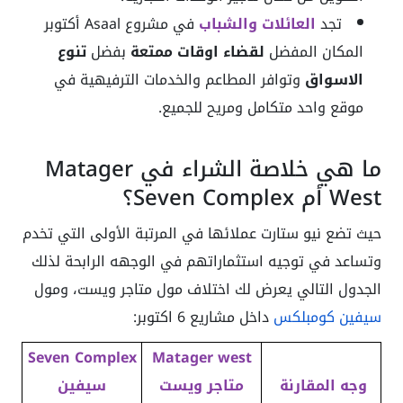
تجد
العائلات والشباب
في مشروع Asaal أكتوبر
المكان المفضل
لقضاء اوقات ممتعة
بفضل
تنوع
الاسواق
وتوافر المطاعم والخدمات الترفيهية في
موقع واحد متكامل ومريح للجميع.
ما هي خلاصة الشراء في Matager
West أم Seven Complex؟
حيث تضع نيو ستارت عملائها في المرتبة الأولى التي تخدم
وتساعد في توجيه استثماراتهم في الوجهه الرابحة لذلك
الجدول التالي يعرض لك اختلاف مول متاجر ويست، ومول
سيفين كومبلكس
داخل مشاريع 6 اكتوبر:
Seven Complex
Matager west
وجه المقارنة
متاجر ويست
سيفين