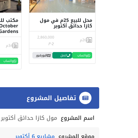
محل للبيع 25م في مول
كازا حدائق أكتوبر
 October
Gardens
2,860,000
26م
ج.م
34م
واتساب
اتصل
البورشور
واتساب
تفاصيل المشروع
اسم المشروع
مول كازا حدائق أكتوبر Caza Mall October Gardens
موقع المشروع
مشاريع 6 أكتوبر