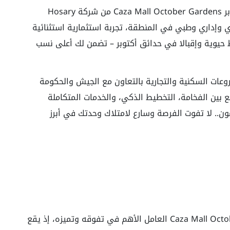
استثمر في قلب الحدث مع كازا مول حدائق أكتوبر Caza Mall October Gardens من شركة Hosary
مشروع تجاري وإداري وطبي في المنطقة، تجربة استثمارية استثنائية
 حيوية وإقبالا في حدائق أكتوبر – تضمن لك أعلى نسب
في تطوير المشروعات السكنية والتجارية بالتعاون مع الجيش والحكومة
 عالمية يجمع بين الفخامة، التخطيط الذكي، والخدمات المتكاملة
ون.. لا تفوت الفرصة وسارع لامتلاك وحدتك في أبرز
Caza Mall October Gardens العامل الأهم في تفوقه وتميزه، إذ يقع