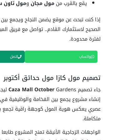
يقع بالقرب من
مول مجان
و
مول تاون س
إذا كنت تبحث عن موقع يضمن النجاح ويجمع بين ال
الصحيح لاستثمارك القادم.. تواصل مع فريق المب
لفترة محدودة.
واتساب
اتصل
تصميم مول كازا مول حدائق أكتوبر
جاء تصميم
Caza Mall October
إنشاء مشروع يجمع بين الفخامة والوظيفية في
عصري يعكس هوية المول كوجهة راقية تجمع بين ا
متكاملة.
الواجهات الزجاجية الأنيقة تمنح المشروع طابعا م