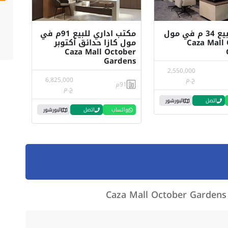
مكتب للبيع 34 م في مول
مكتب اداري للبيع 91م في
Caza Mall
مول كازا حدائق أكتوبر
Caza Mall October
Gardens
2,550,000
ج.م
6,825,000
91م
ج.م
اتصل
البورشور
واتساب
اتصل
البورشور