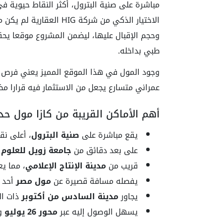
مباشرة على صنية البترول، أكثر النقاط حيوية 
الاختيار الذكي من شركة 
وحجم الإقبال عليها، ليضمن المشروع موقعا يحقق
طبي بداخله.
وجود المول في هذا الموقع المميز يعني فرص ا
عمراني متسارع يجعل من الاستثمار فيه قرارا مض
أهم الأماكن القريبة من كازا مول حدا
يقع مباشرة على
صنية البترول
، أعلى نق
على بعد دقائق من
جامعة زويل للعلوم 
قريب من
مدينة الإنتاج الإعلامي
، مما يع
يفصله مسافة قصيرة عن
مول مصر
أحد أ
يجاور
مدينة السادس من أكتوبر
ذات الك
يسهل الوصول إليه عبر
محور 26 يوليو
و