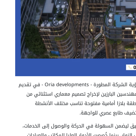
جاء تصميم مول علامات تاون 6 أكتوبر ليعكس رؤية الشركة المطورة - Oria developments - في تقديم
هندسين البارزين لإخراج تصميم معماري استثنائي من
منطقة بلازا أمامية مفتوحة تناسب مختلف الأنشطة
تضيف طابع عصري للواجهة.
قيق ليضمن السهولة في الحركة والوصول إلى الخدمات،
الزوار، بينما خُصصت الأدوار العليا للمكاتب والعيادات