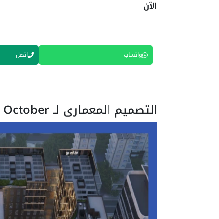
الآن
واتساب
اتصل
التصميم المعماري لـ Mall Alamat Town October