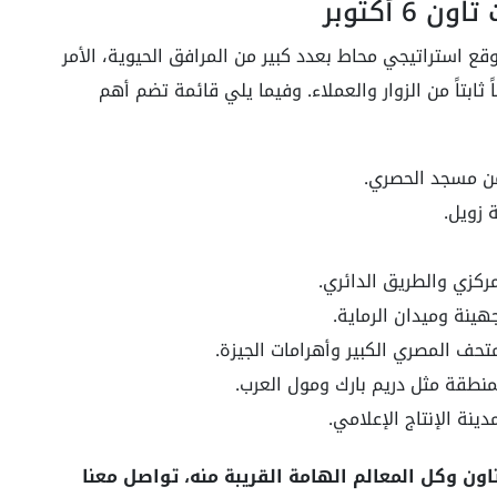
 أكتوبر
 مشروع Mall Alamat Town October بموقع استراتيجي محاط بعدد كبير من المرافق الحيوية، الأمر
ثابتاً من الزوار والعملاء. وفيما يلي قائمة تضم أهم
من مسجد الحصري.
 زويل.
كزي والطريق الدائري.
ينة وميدان الرماية.
تحف المصري الكبير وأهرامات الجيزة.
منطقة مثل دريم بارك ومول العرب.
ون وكل المعالم الهامة القريبة منه، تواصل معنا