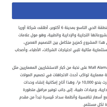
على بُعد دقيقة واحدة من مسجد الحصري في منطقة الحي التاسع بمدينة 6 أكتوبر، أطلقت شركة أوريا
ري (Oria developments) أحدث مشروعاتها التجارية والإدارية والطبية، وهو مول علامات
 Alamat Town October فقد أتى هذا المشروع كمزيج متكامل بين التصميم العصري،
ثمارية مثالية تلبي احتياجات الشركات، الأطباء، وأصحاب
وقد اعتمدت أوريا في تطوير Mall Alamat Town October على نخبة من كبار الاستشاريين المعماريين مثل
 معمارية تواكب أحدث الاتجاهات في تصميم المولات
العصرية. ويمتد المشروع على مساحة ضخمة قُدرت بنحو 10,000 م²، وهذا أتاح إمكانية إنشاء وحدات
ارية، وعيادات طبية، إلى جانب توفير مرافق متطورة
ع أسعار تنافسية وأنظمة سداد مُيسرة تبدأ من مقدم