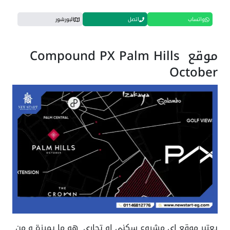
واتساب
اتصل
البورشور
موقع Compound PX Palm Hills
October
يعتبر موقع اي مشروع سكني او تجاري هو ما يميزة و من