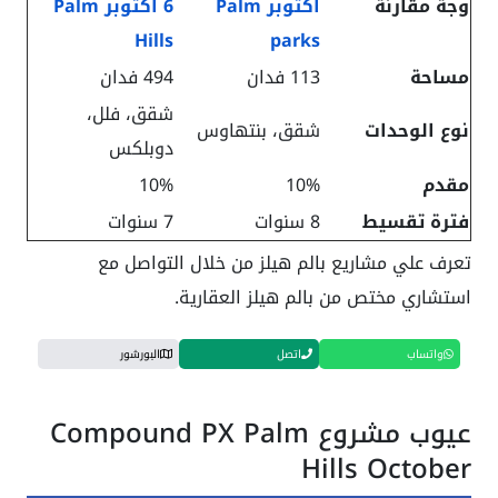
وجة مقارنة
اكتوبر Palm
6 اكتوبر Palm
Hills
parks
مساحة
113 فدان
494 فدان
شقق، فلل،
نوع الوحدات
شقق، بنتهاوس
دوبلكس
مقدم
10%
10%
فترة تقسيط
8 سنوات
7 سنوات
تعرف علي مشاريع بالم هيلز من خلال التواصل مع
استشاري مختص من بالم هيلز العقارية.
واتساب
اتصل
البورشور
عيوب مشروع Compound PX Palm
Hills October