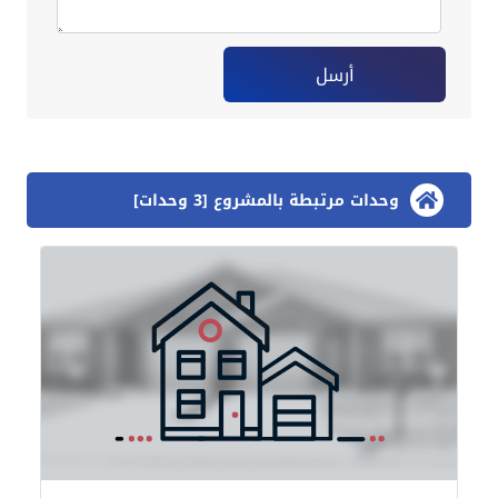
أرسل
وحدات مرتبطة بالمشروع [3 وحدات]