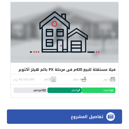
فيلا مستقلة للبيع 420م في مرحلة PX بالم هيلز أكتوبر
5 نوم
4 حمام
420م
48,500,000 ج.م
واتساب
اتصل
البورشور
تفاصيل المشروع