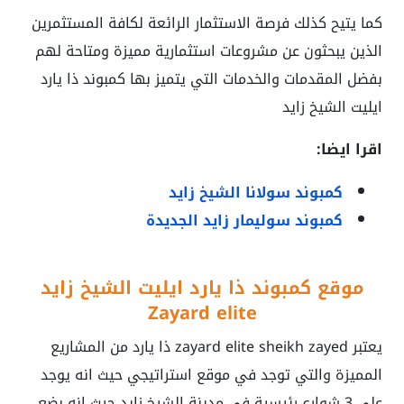
كما يتيح كذلك فرصة الاستثمار الرائعة لكافة المستثمرين
الذين يبحثون عن مشروعات استثمارية مميزة ومتاحة لهم
بفضل المقدمات والخدمات التي يتميز بها كمبوند ذا يارد
ايليت الشيخ زايد
اقرا ايضا:
كمبوند سولانا الشيخ زايد
كمبوند سوليمار زايد الجديدة
موقع
كمبوند ذا يارد ايليت الشيخ زايد
Zayard elite
يعتبر
zayard elite sheikh zayed
ذا يارد من المشاريع
المميزة والتي توجد في موقع استراتيجي حيث انه يوجد
علي 3 شوارع رئيسية في مدينة الشيخ زايد حيث انه بضع