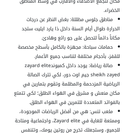
مكان لتجمع الأصدقاء والأقارب في وسط المناطق
الخضراء.
مناطق جلوس مظللة: بغض النظر عن درجات
الحرارة طوال أيام السنة داخل ذا يارد ايليت ستجد
مكاناً دائماً لتحصل على جو رائع وهادئ.
حمامات سباحة: مجهزة بالكامل بأسطح مخصصة
للقفز، بأحجام مختلفة لتناسب جميع الأعمار.
صالة رياضة: يوجد داخل كمبوند
zayard elite
sheikh zayed
جيم اوت دور، لكي تترك الصالة
الرياضية المزدحمة والمظلمة وتقوم بتمارين في
مكان منعش و مشرق في الهواء الطلق؛ لكي تتمتع
بالفوائد المتعددة للتمرين في الهواء الطلق.
ملعب تنس: هي من أفضل الرياضات الموجودة،
وممتعة للغاية في Zayard elite، واجتماعية ومتاحة
للجميع، وستجعلك تخرج من روتين يومك، وتتنفس