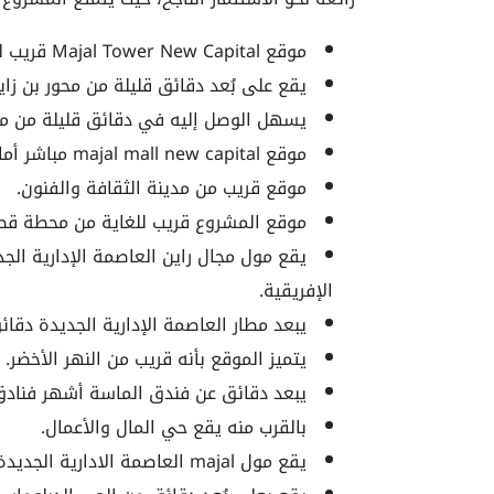
موقع Majal Tower New Capital قريب للغاية من الطريق الدائري الإقليمي.
يقع على بُعد دقائق قليلة من محور بن زاي
يسهل الوصل إليه في دقائق قليلة من من
موقع
majal mall new capital
مباشر أمام
موقع قريب من مدينة الثقافة والفنون.
موقع المشروع قريب للغاية من محطة قطار
يقع
مول مجال راين العاصمة الإدارية الج
الإفريقية.
يبعد مطار العاصمة الإدارية الجديدة دقا
يتميز الموقع بأنه قريب من النهر الأخضر.
يبعد دقائق عن فندق الماسة أشهر فنادق 
بالقرب منه يقع حي المال والأعمال.
يقع
مول majal العاصمة الادارية الجديدة