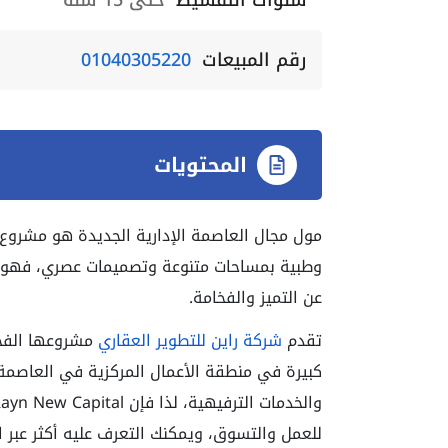
سنوات التقسيط
حتى 15 سنة
رقم المبيعات
01040305220
المحتويات
مول مجال العاصمة الإدارية الجديدة
هو مشروع ك
وطبية بمساحات متنوعة وتصميمات عصري، فهو يعت
عن التميز والفخامة.
تقدم
شركة راين للتطوير العقاري
مشروعها الف
كبيرة في منطقة الأعمال المركزية في العاصمة ا
والخدمات الترفيهية، لذا فإن
Rayn New Capital
للعمل والتسوق، ويمكنك التعرف عليه أكثر عبر ال