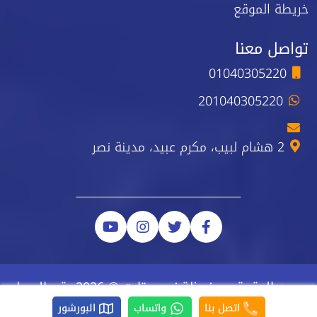
خريطة الموقع
تواصل معنا
01040305220
201040305220
2 هشام لبيب، مكرم عبيد، مدينة نصر
جميع الحقوق محفوظة نيو ستارت © 2026 رقم السجل
الضريبي 223-743-723
اتصل بنا
واتساب
البورشور