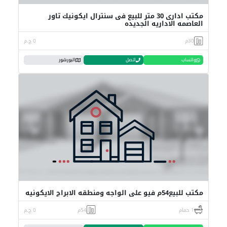
مكتب ادارى 30 متر للبيع فى سنترال ايكونيك تاور
العاصمه الاداريه الجديده
30م
0 ج.م
واتساب
اتصل
البورشور
مكتب للبيع54م فيو على الواجه ومنطقه الابراج الايكونيه
1 حمام
54م
0 ج.م