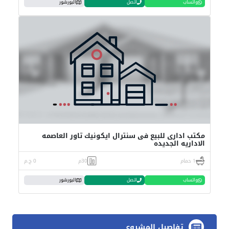
واتساب
اتصل
البورشور
مكتب ادارى للبيع فى سنترال ايكونيك تاور العاصمه
الاداريه الجديده
1 حمام
30م
0 ج.م
واتساب
اتصل
البورشور
تفاصيل المشروع