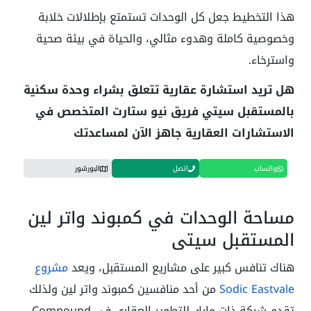
هذا التخطيط جعل كل الوحدات تستمتع بإطلالات خلابة
وخصوصية كاملة وهدوء مثالي، والحياة في بيئة صحية
واسترخاء.
هل تريد استشارة عقارية تتعلق بشراء وحدة سكنية
بالمستقبل سيتي فريق نيو ستارت المتخصص في
الاستشارات العقارية جاهز الآن لمساعدتك
واتساب
اتصل
البورشور
مساحة الوحدات في كمبوند واتر لين
المستقبل سيتي
هناك تنافس كبير على مشاريع المستقبل، ويعد
مشروع
Sodic Eastvale
من أحد منافسين كمبوند واتر لين ولذلك
تقدم شركة ذات مارك للتطوير العقاري في Compound