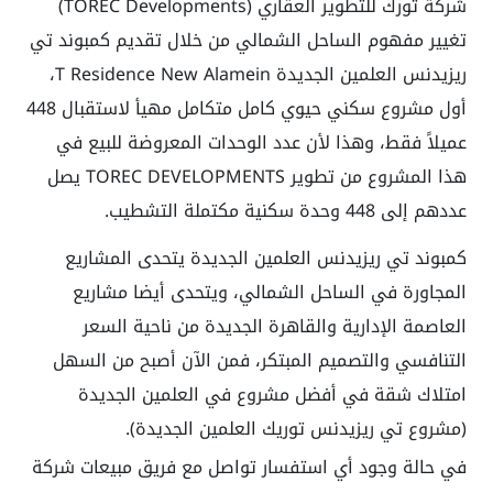
شركة تورك للتطوير العقاري (TOREC Developments)
تغيير مفهوم الساحل الشمالي من خلال تقديم كمبوند تي
ريزيدنس العلمين الجديدة T Residence New Alamein،
أول مشروع سكني حيوي كامل متكامل مهيأ لاستقبال 448
عميلاً فقط، وهذا لأن عدد الوحدات المعروضة للبيع في
هذا المشروع من تطوير TOREC DEVELOPMENTS يصل
عددهم إلى 448 وحدة سكنية مكتملة التشطيب.
كمبوند تي ريزيدنس العلمين الجديدة يتحدى المشاريع
المجاورة في الساحل الشمالي، ويتحدى أيضا مشاريع
العاصمة الإدارية والقاهرة الجديدة من ناحية السعر
التنافسي والتصميم المبتكر، فمن الآن أصبح من السهل
امتلاك شقة في أفضل مشروع في العلمين الجديدة
(مشروع تي ريزيدنس توريك العلمين الجديدة).
في حالة وجود أي استفسار تواصل مع فريق مبيعات شركة