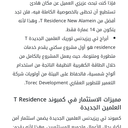
فإذا كنت تبحث عزيزي العميل عن مكان هادئ
تستطيع أن تحظى بالخصوصية الكاملة فيه، فلن تجد
أفضل من T Residence New Alamein، وهذا لأنه
يتكون من 14 عمارة فقط.
أبراج تي ريزيدنس توريك العلمين الجديدة T
residence هو أول مشروع سكني يقدم خدمات
متطورة ومتنوعة، حيث يعمل المشروع بالكامل من
خلال الطاقة الكهربية النظيفة الناتجة من استخدام
ألواح شمسية، فالحفاظ على البيئة من أولويات شركة
التعمير للتطوير العقاري Torec Development.
مميزات الاستثمار في كمبوند T Residence
العلمين الجديدة
كمبوند تي ريزيدنس العلمين الجديدة يضمن استثمار آمن
لكبار رجال الأعمال ولجميع المستثمرين، وهذا لأنه يقدم: