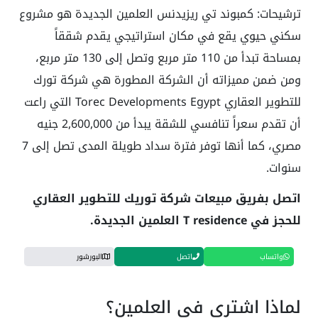
ترشيحات: كمبوند تي ريزيدنس العلمين الجديدة هو مشروع
سكني حيوي يقع في مكان استراتيجي يقدم شققاً
بمساحة تبدأ من 110 متر مربع وتصل إلى 130 متر مربع،
ومن ضمن مميزاته أن الشركة المطورة هي شركة تورك
للتطوير العقاري Torec Developments Egypt التي راعت
أن تقدم سعراً تنافسي للشقة يبدأ من 2,600,000 جنيه
مصري، كما أنها توفر فترة سداد طويلة المدى تصل إلى 7
سنوات.
اتصل بفريق مبيعات شركة توريك للتطوير العقاري
للحجز في T residence العلمين الجديدة.
واتساب
اتصل
البورشور
لماذا اشتري في العلمين؟