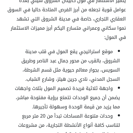
يتميز الاستثمار في مول كابيتال الشروق سيتي بعدة
عوامل قوية تجعله من أبرز الفرص المتاحة حاليا في السوق
العقاري التجاري، خاصة في مدينة الشروق التي تشهد
نموا سكاني وعمراني متسارع
اليكم أبرز مميزات الاستثمار
في المول:
موقع استراتيجي يقع المول في قلب مدينة
الشروق، بالقرب من محور جمال عبد الناصر وطريق
السويس، بجوار معالم حيوية مثل قسم الشرطة،
السجل المدني، نادي جرين هيلز، وشارع الشباب
.
واجهة ثلاثية فريدة تصميم المول بثلاث واجهات
يضمن أن جميع الوحدات تتمتع برؤية مفتوحة مباشر،
مما يزيد من قيمة الوحدة وسهولة تأجيرها
.
وحدات متنوعة المساحات تبدأ من 20 متر مربع
لتناسب كافة أنواع الأنشطة التجارية، من مشروعات