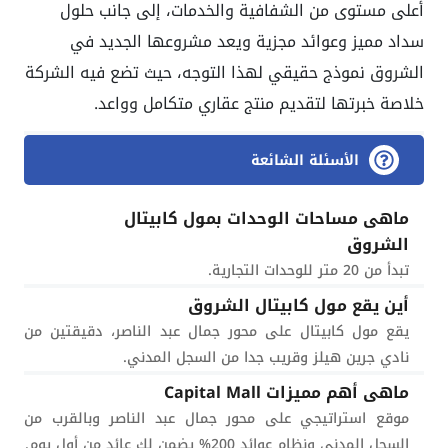
أعلى مستوى من الشفافية والخدمات، إلى جانب حلول
سداد مميز وعوائد مجزية ويعد مشروعها الجديد في
الشروق نموذج حقيقي لهذا التوجه، حيث تضع فيه الشركة
خلاصة خبرتها لتقديم منتج عقاري متكامل وواعد
.
الأسئلة الشائعة
ماهى مساحات الوحدات بمول كابيتال
الشروق
تبدأ من 20 متر للوحدات التجارية.
أين يقع مول كابيتال الشروق
يقع مول كابيتال على محور جمال عبد الناصر، دقيقتين من
نادي جرين هيلز وقريب جدا من السجل المدني.
ماهى أهم مميزات Capital Mall
موقع استراتيجي على محور جمال عبد الناصر وبالقرب من
السجل المدنى ونظام عوائد 200% يضمن لك عائد من أول يوم.