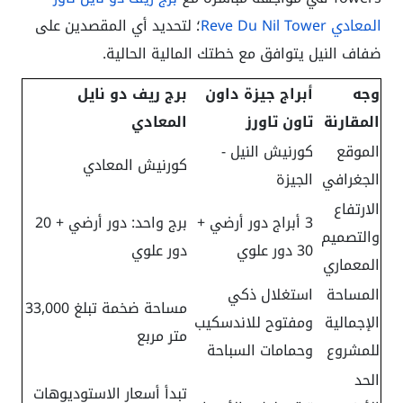
المعادي Reve Du Nil Tower
؛ لتحديد أي المقصدين على
ضفاف النيل يتوافق مع خطتك المالية الحالية.
وجه
أبراج جيزة داون
برج ريف دو نايل
المقارنة
تاون تاورز
المعادي
الموقع
كورنيش النيل -
كورنيش المعادي
الجغرافي
الجيزة
الارتفاع
3 أبراج دور أرضي +
برج واحد: دور أرضي + 20
والتصميم
30 دور علوي
دور علوي
المعماري
المساحة
استغلال ذكي
مساحة ضخمة تبلغ 33,000
الإجمالية
ومفتوح للاندسكيب
متر مربع
للمشروع
وحمامات السباحة
الحد
تبدأ أسعار الاستوديوهات