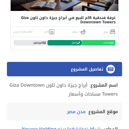
غرفة فندقية 35م للبيع في أبراج جيزة داون تاون Giza
Downtown Towers
1 نوم
1 حمام
35م
8,500,000 ج.م
واتساب
اتصل
البورشور
تفاصيل المشروع
اسم المشروع
أبراج جيزة داون تاون Giza Downtown
Towers مساحات وأسعار
موقع المشروع
مدن مصر