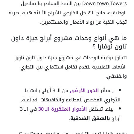
Down town Towers بين النمط المعاصر والتفاصيل
الوظيفية، مانح الهيكل الخارجي للأبراج الثلاثة هيبة بصرية
تجذب النخبة من رواد الأعمال والمستثمرين.
ما هي أنواع وحدات مشروع أبراج جيزة داون
تاون نوفارا ؟
تتجاوز تركيبة الوحدات في مشروع جيزة داون تاون تاورز
الأنماط التقليدية لتقدم تكامل استثماري بين التجاري
والفندقي.
يستأثر
الدور الأرضي
من الـ 3 أبراج بالنشاط
التجاري
المخصص للمطاعم والكافيهات العالمية.
بينما تستقل
الأدوار المتكررة الـ 30
في الـ 3
أبراج
بالشقق الفندقية
.
يضمن هذا التباين التشغيلي في مشروع Giza Down