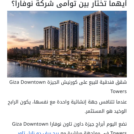
أيهما تختار بين توأمي شركة نوفارا؟
شقق فندقية للبيع على كورنيش الجيزة Giza Downtown
Towers
عندما تتنافس جهة إنشائية واحدة مع نفسها، يكون الرابح
الوخيد هو المستثمر.
نضع اليوم أبراج جيزة داون تاون نوفارا Giza Downtown
Towers في مواجهة مباشرة مع
برج ريف دو نايل تاور