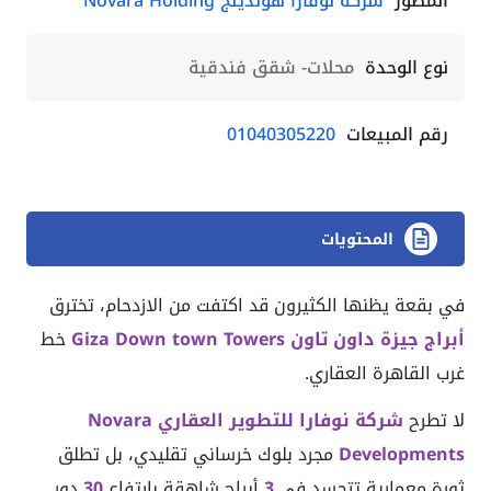
المطور
شركة نوفارا هولدينج Novara Holding
نوع الوحدة
محلات- شقق فندقية
رقم المبيعات
01040305220
المحتويات
في بقعة يظنها الكثيرون قد اكتفت من الازدحام، تخترق
أبراج جيزة داون تاون Giza Down town Towers
خط
غرب القاهرة العقاري.
لا تطرح
شركة نوفارا للتطوير العقاري Novara
Developments
مجرد بلوك خرساني تقليدي، بل تطلق
ثورة معمارية تتجسد في
3
أبراج شاهقة بارتفاع
30
دور