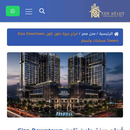
الرئيسية
/
مدن مصر
/
أبراج جيزة داون تاون Giza Downtown
Towers مساحات وأسعار