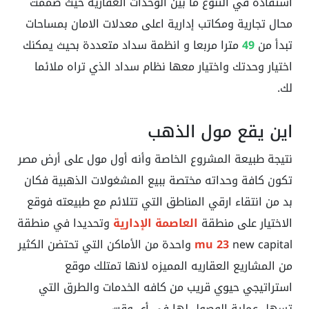
استفادة في التنوع ما بين الوحدات العقارية حيث صممت
محال تجارية ومكاتب إدارية اعلى معدلات الامان بمساحات
تبدأ من
49
مترا مربعا و انظمة سداد متعددة بحيث يمكنك
اختيار وحدتك واختيار معها نظام سداد الذي تراه ملائما
لك.
اين يقع مول الذهب
نتيجة طبيعة المشروع الخاصة وأنه أول مول على أرض مصر
تكون كافة وحداته مختصة ببيع المشغولات الذهبية فكان
بد من انتقاء ارقي المناطق التي تتلائم مع طبيعته فوقع
الاختيار على منطقة
العاصمة الإدارية
وتحديدا في منطقة
mu 23
new capital واحدة من الأماكن التي تحتضن الكثير
من المشاريع العقاريه المميزه لانها تمتلك موقع
استراتيجي حيوي قريب من كافه الخدمات والطرق التي
تسهل عملية الوصول لها في أي وقت.