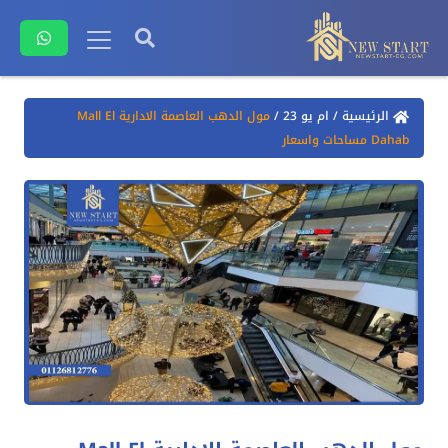
الرئيسية
/
ام يو 23
/
مول الدهب العاصمة الادارية Mall El
Dahab مساحات واسعار