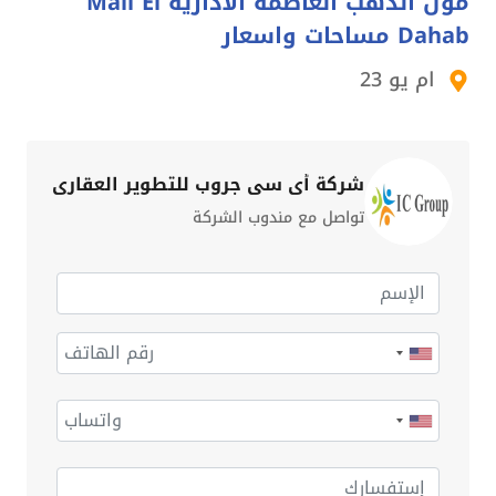
مول الدهب العاصمة الادارية Mall El
Dahab مساحات واسعار
ام يو 23
شركة أي سي جروب للتطوير العقاري
تواصل مع مندوب الشركة