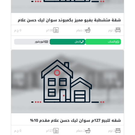
شقة متشطبة بفيو مميز بكمبوند سوان ليك حسن علام
2 نوم
2 حمام
130م
0 ج.م
واتساب
اتصل
البورشور
شقه للبيع 127م سوان ليك حسن علام مقدم 10%
2 نوم
2 حمام
127م
0 ج.م