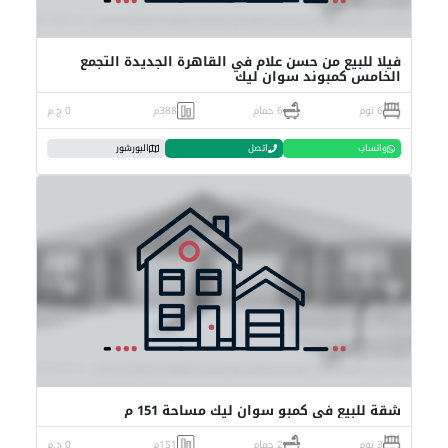
فيلا للبيع من حسن علام في القاهرة الجديدة التجمع
الخامس كمبوند سوان ليك
6 نوم
6 حمام
388م
0 ج.م
واتساب
اتصل
البورشور
شقة للبيع في كمبو سوان ليك مساحة 151 م
3 نوم
2 حمام
151م
0 ج.م