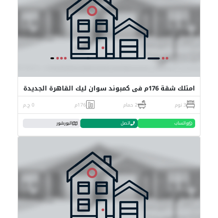
امتلك شقة 176م في كمبوند سوان ليك القاهرة الجديدة
3 نوم
2 حمام
176م
0 ج.م
واتساب
اتصل
البورشور