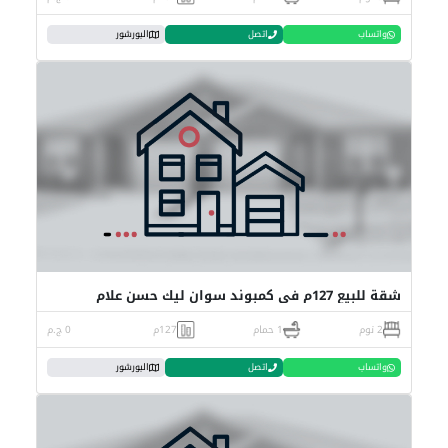
واتساب
اتصل
البورشور
شقة للبيع 127م في كمبوند سوان ليك حسن علام
2 نوم
1 حمام
127م
0 ج.م
واتساب
اتصل
البورشور