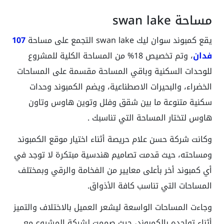
مساحة swan lake
يقع كمبوند سوان ليك swan lake التجمع على مساحة
107
فدان
، وتم تخصيص 18% من المساحة الكلية للمشروع
للوحدات السكنية وباقي المساحة مقسمة على المساحات
الخضراء، والبحيرات الاصطناعية، ويضم الكمبوند وحدات
سكنية متنوعة ما بين شقق وفلل وتوين هاوس وتاون
هاوس لتختار المساحة التي تناسبك .
وكانت شركة حسن علام حريصة أثناء اختيار موقع الكمبوند
ومساحته، حيث قدمت تصاميم هندسية مبتكرة لا توجد في
أي كمبوند أخر بأعلى معايير من الفخامة والرقي وبمختلف
المساحات التي تناسب كافة الأذواق.
وجاءت المساحات الواسعة ليشعر العميل بالاختلاف والتميز
أثناء تواجده بالكمبوند، حيث صممت لشركة المشروع مع