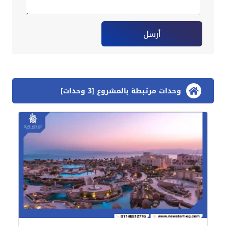
أرسل
وحدات مرتبطة بالمشروع [3 وحدات]