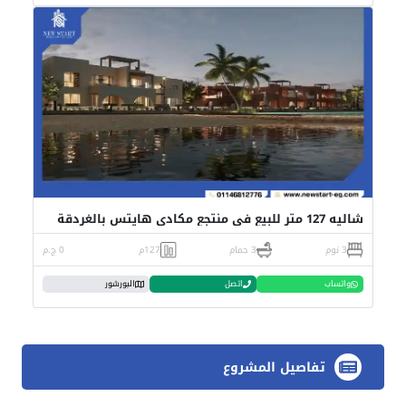
شاليه 127 متر للبيع في منتجع مكادي هايتس بالغردقة
3 نوم
3 حمام
127م
0 ج.م
واتساب
اتصل
البورشور
تفاصيل المشروع