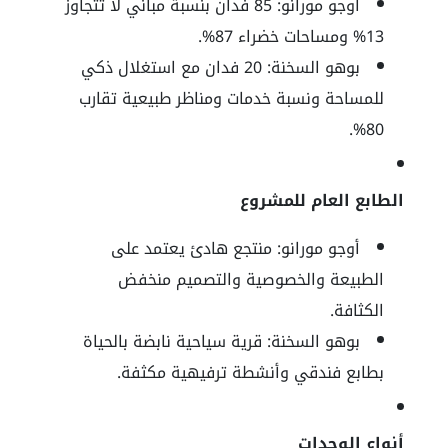
أوجو مورانو: 85 فدان بنسبة مباني لا تتجاوز
13% ومساحات خضراء 87%.
بوهو السخنة: 20 فدان مع استغلال ذكي
للمساحة ونسبة خدمات ومناظر طبيعية تقارب
80%.
الطابع العام للمشروع
أوجو مورانو: منتجع هادئ يعتمد على
الطبيعة والخصوصية والتصميم منخفض
الكثافة.
بوهو السخنة: قرية سياحية نابضة بالحياة
بطابع فندقي وأنشطة ترفيهية مكثفة.
أنواع الوحدات