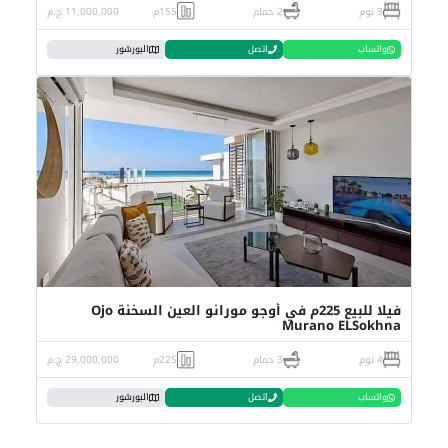
3 نوم
2 حمام
155م
11,000,000 ج.م
واتساب
اتصل
البورشور
فيلا للبيع 225م في أوجو مورانو العين السخنة Ojo
Murano ELSokhna
4 نوم
3 حمام
225م
29,000,000 ج.م
واتساب
اتصل
البورشور