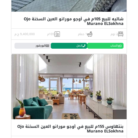
شاليه للبيع 105م في أوجو مورانو العين السخنة Ojo
Murano ELSokhna
2 نوم
1 حمام
105م
9,400,000 ج.م
واتساب
اتصل
البورشور
بنتهاوس 155م للبيع في أوجو مورانو العين السخنة Ojo
Murano ELSokhna