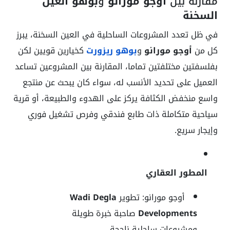
مقارنة بين
أوجو مورانو
و
بوهو العين
السخنة
في ظل تعدد المشروعات الساحلية في العين السخنة، يبرز
كل من
أوجو مورانو
و
بوهو ريزورت
كخيارين قويين لكن
بفلسفتين مختلفتين تماما، المقارنة بين المشروعين تساعد
العميل على تحديد الأنسب له، سواء كان يبحث عن منتجع
واسع منخفض الكثافة يركز على الهدوء والطبيعة، أو قرية
سياحية متكاملة ذات طابع فندقي وفرص تشغيل فوري
وإيجار سريع.
المطور العقاري
أوجو مورانو: تطوير
Wadi Degla
Developments
صاحبة خبرة طويلة
ومشروعات ساحلية ناجحة.