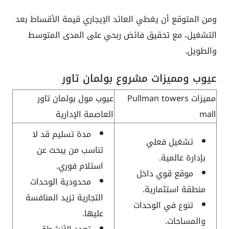
ومن المتوقع أن يغطي العائد الإيجاري قيمة الأقساط بعد
التشغيل، مع تحقيق فائض ربحي على المدى المتوسط
والطويل.
عيوب ومميزات مشروع بولمان تاور
مميزات Pullman towers
عيوب مول بولمان تاور
mall
العاصمة الإدارية
مدة تسليم قد لا
تشغيل فعلي
تناسب من يبحث عن
بإدارة عالمية.
استلام فوري.
موقع قوي داخل
محدودية الوحدات
منطقة استثمارية.
التجارية تزيد المنافسة
تنوع في الوحدات
عليها.
والمساحات.