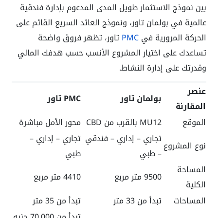
بين نموذج الاستثمار طويل المدى المدعوم بإدارة فندقية
عالمية في بولمان تاور، ونموذج العائد السريع القائم على
الحركة المرورية في
PMC
تاور، تظهر فروق واضحة
تساعدك على اختيار المشروع الأنسب حسب هدفك المالي
وقدرتك على إدارة النشاط.
عنصر
بولمان تاور
PMC تاور
المقارنة
الموقع
MU12 بالقرب من CBD
محور الأمل مباشرة
تجاري – إداري – فندقي
تجاري – إداري –
نوع المشروع
– طبي
طبي
المساحة
9500 متر مربع
4410 متر مربع
الكلية
المساحات
تبدأ من 33 متر
تبدأ من 35 متر
تبدأ من 70,000 جنيه