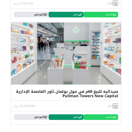
38م
4,724,000 ج.م
واتساب
اتصل
البورشور
صيداليه للبيع 60م في مول بولمان تاور العاصمة الإدارية
Pullman Towers New Capital
60م
19,500,000 ج.م
واتساب
اتصل
البورشور