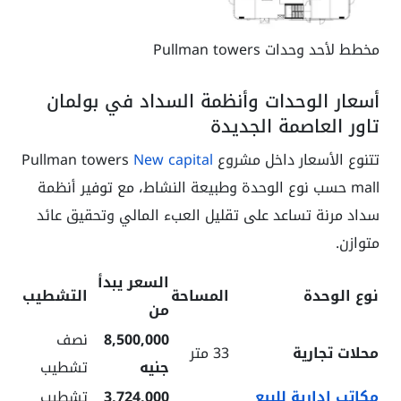
مخطط لأحد وحدات Pullman towers
أسعار الوحدات وأنظمة السداد في بولمان
تاور العاصمة الجديدة
تتنوع الأسعار داخل مشروع Pullman towers
New capital
mall حسب نوع الوحدة وطبيعة النشاط، مع توفير أنظمة
سداد مرنة تساعد على تقليل العبء المالي وتحقيق عائد
متوازن.
السعر يبدأ
نوع الوحدة
المساحة
التشطيب
من
8,500,000
نصف
محلات تجارية
33 متر
جنيه
تشطيب
مكاتب إدارية للبيع
3,724,000
تشطيب