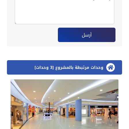
أرسل
وحدات مرتبطة بالمشروع [3 وحدات]