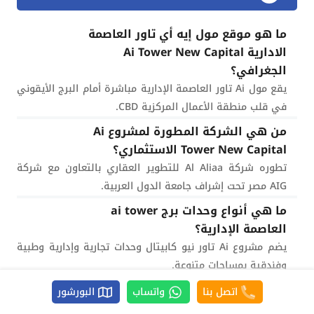
ما هو موقع مول إيه أي تاور العاصمة
الادارية Ai Tower New Capital
الجغرافي؟
يقع مول Ai تاور العاصمة الإدارية مباشرة أمام البرج الأيقوني
في قلب منطقة الأعمال المركزية CBD.
من هي الشركة المطورة لمشروع Ai
Tower New Capital الاستثماري؟
تطوره شركة Al Aliaa للتطوير العقاري بالتعاون مع شركة
AIG مصر تحت إشراف جامعة الدول العربية.
ما هي أنواع وحدات برج ai tower
العاصمة الإدارية؟
يضم مشروع Ai تاور نيو كابيتال وحدات تجارية وإدارية وطبية
وفندقية بمساحات متنوعة.
كم يبدأ سعر المتر التجاري في مول
اتصل بنا
واتساب
البورشور
إيه أي تاور؟