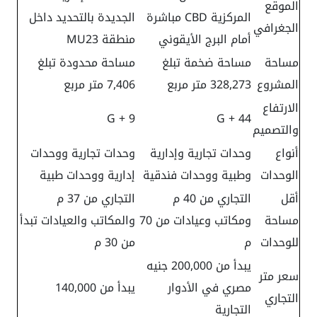
الموقع
المركزية CBD مباشرة
الجديدة بالتحديد داخل
الجغرافي
أمام البرج الأيقوني
منطقة MU23
مساحة
مساحة ضخمة تبلغ
مساحة محدودة تبلغ
المشروع
328,273 متر مربع
7,406 متر مربع
الارتفاع
G + 9
G + 44
والتصميم
أنواع
وحدات تجارية وإدارية
وحدات تجارية ووحدات
الوحدات
وطبية ووحدات فندقية
إدارية ووحدات طبية
أقل
التجاري من 40 م
التجاري من 37 م
مساحة
ومكاتب وعيادات من 70
والمكاتب والعيادات تبدأ
للوحدات
م
من 30 م
يبدأ من 200,000 جنيه
سعر متر
مصري في الأدوار
يبدأ من 140,000
التجاري
التجارية