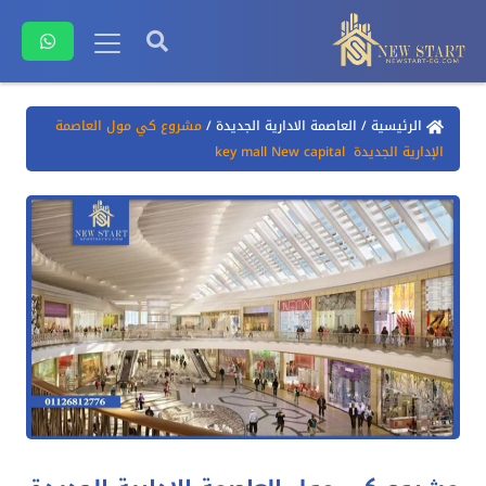
الرئيسية
/
العاصمة الادارية الجديدة
/
مشروع كي مول العاصمة
الإدارية الجديدة key mall New capital