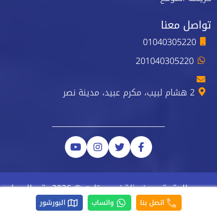
تواصل معنا
01040305220
201040305220
2 هشام لبيب، مكرم عبيد، مدينة نصر
جميع الحقوق محفوظة نيو ستارت © 2026 رقم السجل
الضريبي 223-743-723
اتصل بنا
واتساب
البورشور