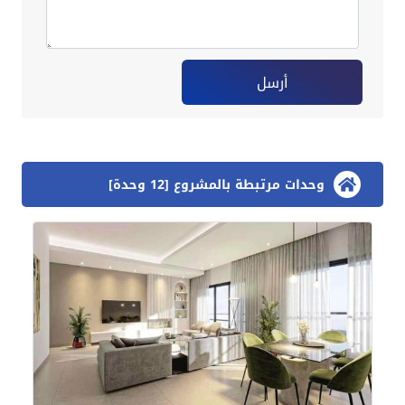
أرسل
وحدات مرتبطة بالمشروع [12 وحدة]