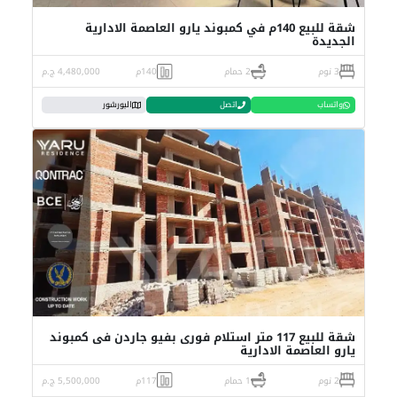
شقة للبيع 140م في كمبوند يارو العاصمة الادارية
الجديدة
3 نوم
2 حمام
140م
4,480,000 ج.م
واتساب
اتصل
البورشور
شقة للبيع 117 متر استلام فورى بفيو جاردن فى كمبوند
يارو العاصمة الادارية
2 نوم
1 حمام
117م
5,500,000 ج.م