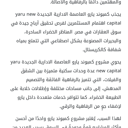
والمهتمين دائمًا بالرفاهية والأصالة.
يجذب كمبوند يارو العاصمة الادارية الجديدة
yaru new
capital
اهتمام المستثمرين لفرص تحقيق أرباح جيدة في
سوق العقارات في مصر. المناظر الخضراء الساحرة،
والبحيرات المصنوعة بشكل اصطناعي التي تتمتع بمياه
شفافة كالكريستال.
يحوي مشروع كمبوند يارو العاصمة الادارية الجديدة
yaru
new capital
عدة وحدات سكنية متميزة بين الشقق
والفيلات، التي تتميز بالرفاهية الفائقة والتصميم
المدهش، إلى جانب مساحات مختلفة وإطلالات خلابة على
الطبيعة الخضراء. كما تتوافر خدمات متعددة داخل يارو
لإضفاء جوٍ من الرفاهية والرقي.
لهذا السبب، يُعَتبر مشروع كمبوند يارو واحدًا من أحسن
وأكثر المشاريع قوةً وجودةً في السوق بسبب العديد من