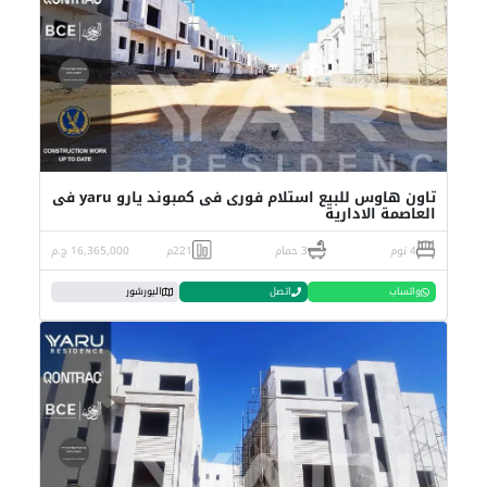
تاون هاوس للبيع استلام فورى فى كمبوند يارو yaru فى
العاصمة الادارية
4 نوم
3 حمام
221م
16,365,000 ج.م
واتساب
اتصل
البورشور