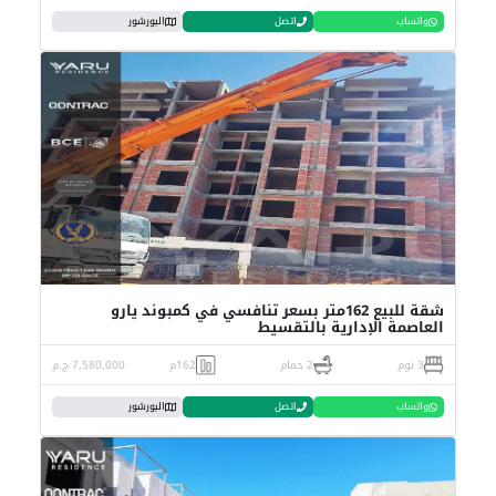
واتساب
اتصل
البورشور
شقة للبيع 162متر بسعر تنافسي في كمبوند يارو
العاصمة الإدارية بالتقسيط
3 نوم
2 حمام
162م
7,580,000 ج.م
واتساب
اتصل
البورشور