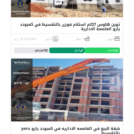
توين هاوس 227م استلام فورى بالتقسيط في كمبوند
يارو العاصمة الادارية
4 نوم
3 حمام
227م
18,970,000 ج.م
واتساب
اتصل
البورشور
شقة للبيع في العاصمه الاداريه في كمبوند يارو yaru
بالتقسيط