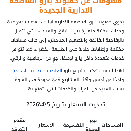
معلومات عن كمبوند يارو العاصمة
الادارية الجديدة
يحوي
كمبوند يارو العاصمة الادارية yaru new capital
عدة
وحدات سكنية متميزة بين الشقق والفيلات، التي تتميز
بالرفاهية الفائقة والتصميم المدهش، إلى جانب مساحات
مختلفة وإطلالات خلابة على الطبيعة الخضراء. كما تتوافر
خدمات متعددة داخل يارو لإضفاء جوٍ من الرفاهية والرقي.
لهذا السبب، يُعَتبر مشروع يارو
العاصمة الادارية الجديدة
واحدًا من أحسن وأكثر المشاريع قوةً وجودةً في السوق
بسبب العديد من المزايا والخدمات التي يتمتع بها.
تحديث الاسعار بتاريخ 5\4\2026
قس
نوع
مقدم
المساحات
التقسيمة
الاسعار
ري
الوحدة
التعاقد