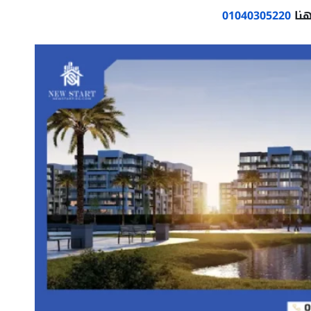
هنا
01040305220