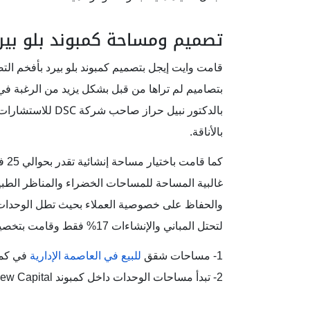
تصميم ومساحة كمبوند بلو بيرد 
قامت وايت إيجل بتصميم كمبوند بلو بيرد بأفخم ال
بتصاميم لم تراها من قبل بشكل يزيد من الرغبة في ا
DSC
بالدكتور نبيل حراز صاحب شركة
للاستشارات 
بالأناقة.
كما
غالبية المساحة للمساحات الخضراء والمناظر الطبيع
والحفاظ على خصوصية العملاء بحيث تطل الوحدات 
لتحتل المباني والإنشاءات 17% فقط وقامت بتخصيصها للشقق وتأتي المساحات كالآتي :
1- مساحات شقق
للبيع في العاصمة الإدارية
في كمبوند بلو بير
2- تبدأ مساحات الوحدات داخل كمبوند Blue Bird New Capital من غرفتين.