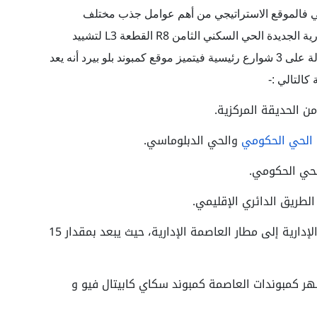
ي فالموقع الاستراتيجي من أهم عوامل جذب مختلف
L3
R8
ية الجديدة الحي السكني الثامن
القطعة
لتشييد
بإطلالة على 3 شوارع رئيسية فيتميز موقع كمبوند بلو بيرد أنه يعد
كالتالي :-
الحي الحكومي
والحي الدبلوماسي.
5- يسهل الوصول من مشروع بلو بيرد العاصمة الإدارية إلى مطار العاصمة الإدارية، حيث يبعد بمقدار 15
وند Blue Bird New Capital من اشهر كمبوندات العاصمة كمبوند سكاي كابيتال فيو و