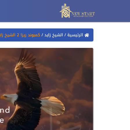
الرئيسية
/
الشيخ زايد
/
كمبوند ريزا 2 الشيخ زايد Riza 2 El Sheikh Zayed إيجلز 0%