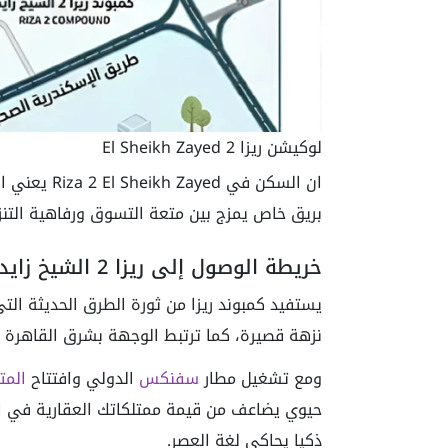
لوكيشن ريزا 2 El Sheikh Zayed
ان السكن في
بريق خاص يمزج بين متعة التسوق ورفاهية التنزه
خريطة الوصول إلى ريزا 2 الشيخ زايد
يستفيد كمبوند ريزا من ثورة الطرق الحديثة ال
نزهة قصيرة، كما ترتبط الوجهة بشرق القاهرة ع
ومع تشغيل مطار
سفنكس
الدولي وافتتاح
المت
حيوي يضاعف من قيمة ممتلكاتك العقارية في الم
ذكيا يحاكي لغة العصر.