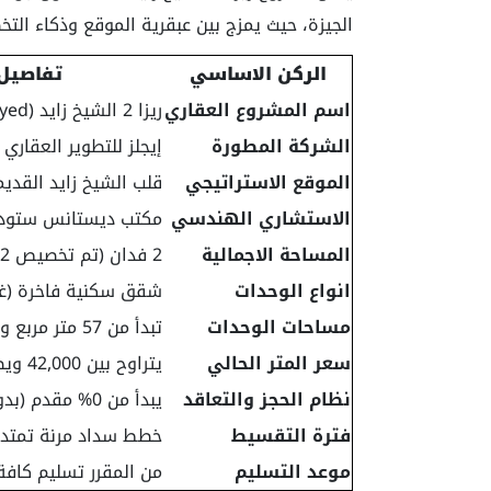
الجيزة، حيث يمزج بين عبقرية الموقع وذكاء الت
الركن الاساسي
تفاصيل 
اسم المشروع العقاري
ريزا 2 الشيخ زايد (Riza 2 El Sheikh Zayed)
الشركة المطورة
إيجلز للتطوير العقاري (Eagles Development
الموقع الاستراتيجي
قلب الشيخ زايد القديمة
الاستشاري الهندسي
مكتب ديستانس ستوديو ل
المساحة الاجمالية
2 فدان (تم تخصيص 82% منها للاند سكيب والبحيرات)
انواع الوحدات
شقق سكنية فاخرة (غرفة و
مساحات الوحدات
تبدأ من 57 متر مربع وتصل الى 163 متر مربع
سعر المتر الحالي
يتراوح بين 42,000 ويصل الى 48,000 جنيه مصري
نظام الحجز والتعاقد
يبدأ من 0% مقدم (بدون مقدم حجز)
فترة التقسيط
خطط سداد مرنة تمتد حتى 10 سنوا
موعد التسليم
من المقرر تسليم كافة 