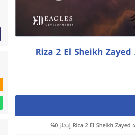
كمبوند ريزا 2 الشيخ زايد Riza 2 El Sheikh Zayed