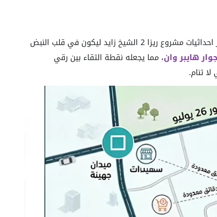
تتركز الرؤية الاستراتيجية لشركة إيجلز في اختيار احداثيات مشروع ريزا 2 الشيخ زايد ليكون في قلب النبض
وار هايبر وان
، مما يجعله نقطة التقاء بين رقي
لا تنام.