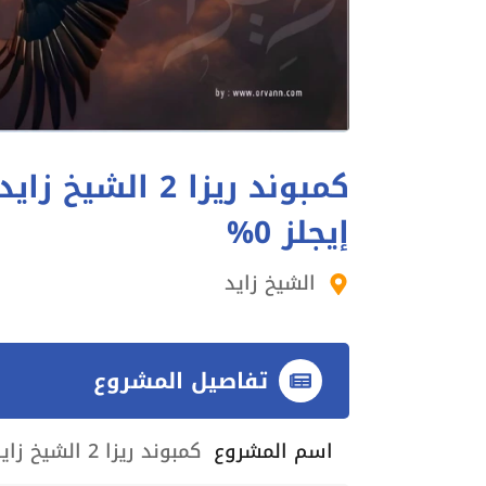
إيجلز 0%
الشيخ زايد
تفاصيل المشروع
اسم المشروع
كمبوند ريزا 2 الشيخ زايد Riza 2 El Sheikh Zayed إيجلز 0%