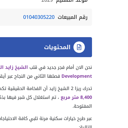
موعد التسليم
2029
رقم المبيعات
01040305220
المحتويات
نحن الان أمام فجر جديد في قلب
الشيخ زايد ال
Development
فصلها الثاني من النجاح عبر أي
تدرك ريزا 2 الشيخ زايد أن الفخامة الحقيقية تكمن في التفاصيل، لذا يمتد المشروع على مساحة قدرها
8,400 متر مربع
، تم استغلال كل شبر فيها بذكا
المفتوحة.
عبر طرح خيارات سكنية مرنة تلبي كافة الاحتياج
التالية: