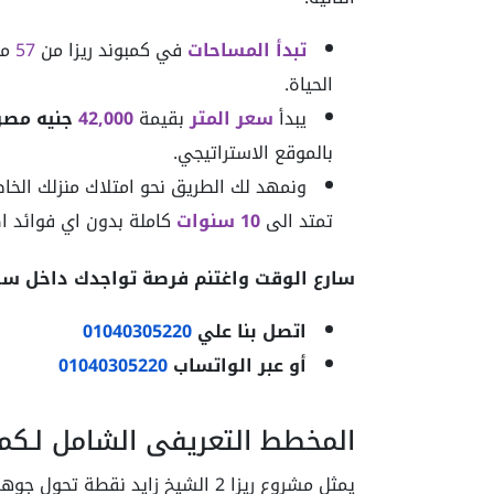
تبدأ المساحات
في كمبوند ريزا من
57
مت
الحياة.
يبدأ
سعر المتر
بقيمة
42,000
جنيه مصر
بالموقع الاستراتيجي.
ونمهد لك الطريق نحو امتلاك منزلك الخا
تمتد الى
10 سنوات
كاملة بدون اي فوائد اض
سارع الوقت واغتنم فرصة تواجدك داخل سوق 
اتصل بنا علي
01040305220
أو عبر الواتساب
01040305220
المخطط التعريفي الشامل لـكمبوند ريزا
يمثل مشروع ريزا 2 الشيخ زايد نقط