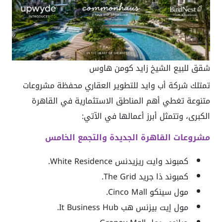
شقق للبيع الشيخ زايد كومن هاوس
تمتلك شركة أب وايد للتطوير العقاري محفظة مشروعات
متنوعة تغطي أهم المناطق الاستثمارية في القاهرة
الكبرى، وتتمثل أبرز أعمالها في الآتي:
مشروعات القاهرة الجديدة والتجمع الخامس
كمبوند وايت ريزيدنس White Residence.
كمبوند ذا جريد The Grid.
مول سينكو Cinco Mall.
مول إيت بيزنس هب It Business Hub.