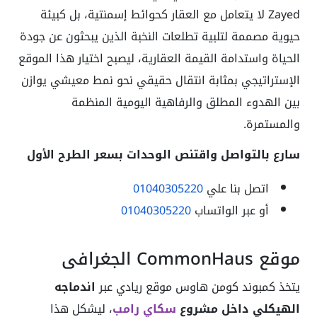
Zayed لا يتعامل مع العقار كحوائط إسمنتية، بل كبيئة
حيوية مصممة لتلبية تطلعات النخبة الذين يبحثون عن جودة
الحياة واستدامة القيمة العقارية، ليصبح اختيار هذا الموقع
الإستراتيجي بمثابة انتقال حقيقي نحو نمط معيشي يوازن
بين الهدوء المطلق والرفاهية اليومية المنظمة
والمستمرة.
سارع بالتواصل واقتنص الوحدات بسعر الطرح الأول
اتصل بنا علي
01040305220
أو عبر الواتساب
01040305220
موقع CommonHaus الجغرافي
يتخذ كمبوند كومن هاوس موقع ريادي عبر
اندماجه
الهيكلي داخل مشروع
سكاي رامب
، ليشكل هذا