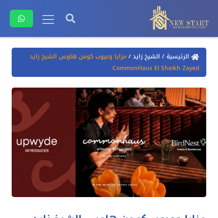
الرئيسية
/
الشيخ زايد
/
مزايا وعيوب كومن هاوس الشيخ زايد
CommonHaus El Sheikh Zayed