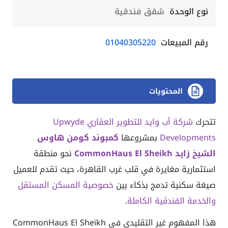
نوع الوحدة
شقق فندقية
رقم المبيعات
01040305220
المحتويات
تتحرك
شركة أب وايد للتطوير العقاري
Upwyde
Developments
بمشروعها
كمبوند كومن هاوس
الشيخ زايد CommonHaus El Sheikh
نحو منطقة
استثمارية مغايرة في قلب غرب القاهرة، حيث تقدم للعميل
صيغة سكنية تدمج بذكاء بين
خصوصية المسكن المستقل
والخدمة الفندقية الكاملة
.
هذا المفهوم غير التقليدي في CommonHaus El Sheikh