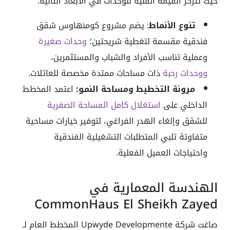
حيث تتركز القيمة الفنية للوحدات في الأبعاد التالية:
تنوع الأنماط
: يضم مشروع كومنهاوس شقق
فندقية مقسمة لتغطية شريحتين؛
وحدات صغيرة
وعملية تناسب الأفراد والشباب والمستثمرين،
ووحدات رحبة
ذات مساحات ممتدة مخصصة للعائلات.
مرونة التخطيط ومساحة النمو:
اعتمد المخطط
الداخلي على
استغلال كامل المساحة الصفرية
للشقق وإلغاء الهدر الفراغي، لتوفير خيارات مساحية
متفاوتة تلبي المتطلبات التشغيلية الفندقية
واحتياجات العميل الفعلية.
الهندسة المعمارية في
CommonHaus El Sheikh Zayed
صاغت شركة Upwyde Developmente المخطط العام لـ