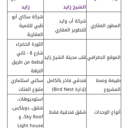
الشيخ زايد
زايد
شركة سكاي أبو
شركة أب وايد
المطور العقاري
ظبي للتنمية
للتطوير العقاري
العقارية
الثورة الخضراء
شارع 8 - ثاني
الموقع الجغرافي
قلب مدينة الشيخ زايد
قطعة من طريق
النزهة
طبيعة ونمط
فندقي فاخر بالكامل
سكني استثماري
المشروع
(إدارة Bird Nest)
متنوع الفئات
استوديوهات،
شقق، دوبلكس،
أنواع الوحدات
شقق فندقية فقط
Sky Roof، و
Light house