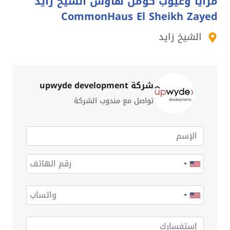
مزايا وعيوب كومن هاوس الشيخ زايد
CommonHaus El Sheikh Zayed
الشيخ زايد
شركة upwyde development
تواصل مع مندوب الشركة