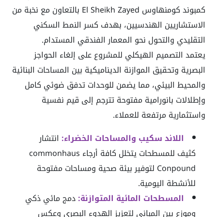
كمبوند كومنهاوس El Sheikh Zayed بالتعاون مع نخبة من
الاستشاريين الهندسيين، بهدف كسر النمط السكني
التقليدي والتحول نحو المعمار الفندقي المستدام.
يعتمد التصميم الهيكلي للمشروع على إلغاء الحواجز
البصرية وتحقيق الموازنة الديناميكية بين المساحات البنائية
والمحيط البيئي، مما يضمن للوحدات تدفق ضوئي كامل
وإطلالات بانورامية مفتوحة تترجم إلى قيم نفسية
واستثمارية مرتفعة للعملاء.
اللاند سكيب والمساحات الخضراء:
انتشار
كثيف للمسطحات يتخلل كافة أرجاء commonhaus
Conpound لتوفير بيئة صحية ومساحات مفتوحة
للأنشطة اليومية.
المسطحات المائية المتوازنة:
دمج مائي ذكي
وموزع بين المباني لتعزيز الهدوء البصري وعكس