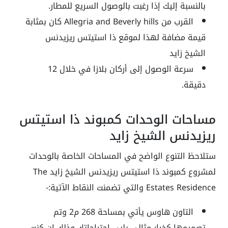
بالنسبة إليك إذا رغبت بالوصول السريع للمطار.
القرب من Allegria and Beverly hills كان بمثابة
قيمة مضافة لهذا لموقع ذا استيتس ريزيدنس
الشيخ زايد
سرعة الوصول إلى أركان بلازا في خلال 12
دقيقة.
مساحات الوحدات كمبوند ذا استيتس
ريزيدنس الشيخ زايد
ستلاحظ التنوع الواضح في المساحات الخاصة بالوحدات
لمشروع كمبوند ذا استيتس ريزيدنس الشيخ زايد The
Estates Residence والتي تضمنت النقاط الآتية:-
التاون هاوس يأتي بمساحة 268 م2 وتم
تصميمها كخيار مثالي يلبي احتياجاتك وذلك ان كنت