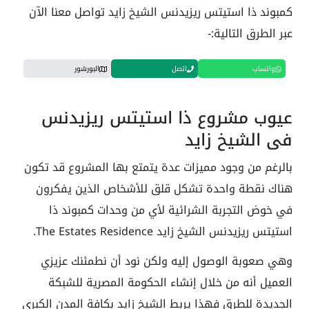
كمبوند ذا استيتس ريزيدنس الشيخ زايد تواصل معنا الآن
عبر الطرق التالية:-
واتساب
اتصل
البورشور
عيوب مشروع ذا استيتس ريزيدنس
في الشيخ زايد
بالرغم من وجود مميزات عدة يتمتع بها المشروع قد تكون
هناك نقطة واحدة تشكل قلق للأشخاص الذين يفكرون
في خوض التجربة الشرائية لأي من وحدات كمبوند ذا
استيتس ريزيدنس الشيخ زايد The Estates Residence.
وهي صعوبة الوصول إليه ولكن نود أن نطمئنك عزيزي
العميل أنه من خلال إنشاء الحكومة المصرية للشبكة
الجديدة للطرق فهذا يربط الشيخ زايد بكافة المدن الكبرى