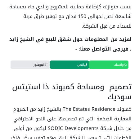
بنسب متوازنة كإضافة جمالية للمشروع والذي جاء بمساحة
شاسعة تصل لحوالي 150 فدان مع توفير طرق مرنة
للسداد من قبل الشركة.
لمزيد من المعلومات حول شقق للبيع في الشيخ زايد
، فيرجى التواصل معنا: -
واتساب
اتصل
البورشور
تصميم ومساحة كمبوند ذا استيتس
سوديك
كمبوند The Estates Residence بالشيخ زايد من الصروح
العقارية الضخمة التي تم تصميمها على النحو الاحترافي
من خلال شركة SODIC Developments ليكون من أولى
الخطوات التي تسعى الشركة إليها وهو توفير سكن فاخر