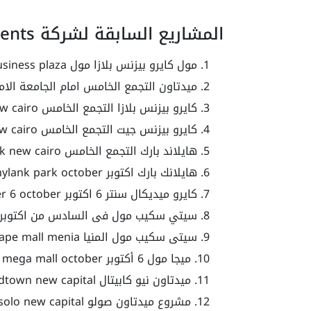
المشاريع السابقة لشركة Better Home Developments
مول كايرو بيزنس بلازا مول cairo business plaza
ميدتاون التجمع الخامس امام الجامعة الامريكية على 
كايرو بيزنس بلازا التجمع الخامس cairo business new cairo
كايرو بيزنس جيت التجمع الخامس cairo business gate new cairo
هايلاند بارك التجمع الخامس hyland park new cairo
هايلانك بارك اكتوبر hylank park october
كايرو ميديكال سنتر 6 اكتوبر cairo medical center 6 october
سيتي سكيب مول فى السادس من اكتوبر ity scape mall october
سيتى سكيب مول المنيا city scape mall menia
ميجا مول 6 أكتوبر mega mall october
ميدتاون نيو كابيتال midtown new capital
مشروع ميدتاون صولو midtown solo new capital