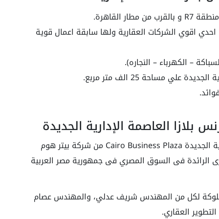
احدي اقوي الشركات العقارية ولها سابقة اعمال قوية
باكة – الكهرباء – النجاره).
ة علي مساحة 25 الف متر مربع.
س بلازا العاصمة الإدارية الجديدة
تم تطوير مول كايرو بيزنس بلازا العاصمة الإدارية الجديدة Cairo Business Plaza من شركة بيتر هوم
برى الرائدة فى السوق المصري فى جمهورية مصر العربية
 هوم عام 1992 م و هي مملوكة لكل من المهندس شريف عدلي، والمهندس عصام
لتطوير العقاري.