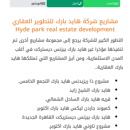
واتساب
اتصل
البورشور
مشاريع شركة هايد بارك للتطوير العقاري
Hyde park real estate development
التطور الكبير للشركة يرجع إلى مجموعة مشاريع أخرى تم
تنفيذها مؤخرا غير هايد بارك بيزنس ديستركت في أغلب
المدن الاستثمارية، ومن أبرز المشاريع التي تمتلكها هايد
بارك العقارية..
مشروع ذا ريزيدنس هايد بارك التجمع الخامس.
هايد بارك الشيخ زايد
قريه هايد بارك الساحل الشمالي.
كمبوند جاردن ليكس هايد بارك اكتوبر
هايد بارك بيزنس ديستريكت القاهرة الجديدة
مشروع تاوني هايد بارك اكتوبر.