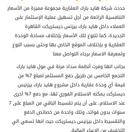
حددت شركة هايد بارك العقارية مجموعة مميزة من الأسعار
التنافسية الرائعة من أجل تسهيل عملية الإستثمار على
العملاء داخل
هايد بارك بيزنس ديستريكت القاهرة
الجديدة
، كما تتنوع تلك الأسعار بإختلاف مساحة الوحدة
العقارية و بإختلاف الموقع الخاص بها وحتى بسبب النوع
ولمعرفة الاسعار برجاء التواصل معنا
بجانب انها وفرت أنظمة سداد مرنة في
مول هايد بارك
التجمع الخامس
عن طريق دفع المستثمر لمبلغ 7% من
قيمة أي وحدة عقارية داخل مشروع هايد بارك بيزنيس
ديستركت يمكنه الاستلام الفوري لها، مع دفع 7% أخرى
عند الاستلام، على أن يتم تقسيط الباقي من المبلغ على 7
سنوات بدون فوائد، وتلك واحدة من خصائص الدفع
والتقسيط داخل
بيزنيس ديستريكت
حيث انها تسعي الي
التخفيف من الاعباء المالية.