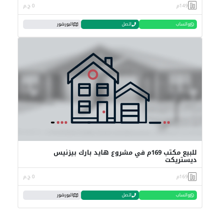
149م
0 ج.م
واتساب
اتصل
البورشور
للبيع مكتب 169م في مشروع هايد بارك بيزنيس
ديستريكت
169م
0 ج.م
واتساب
اتصل
البورشور