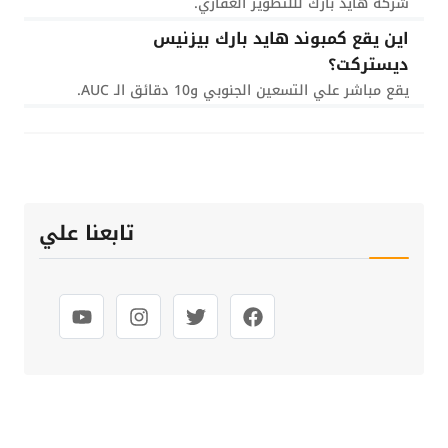
شركة هايد بارك لللتطوير العقاري.
اين يقع كمبوند هايد بارك بيزنيس
ديستركت؟
يقع مباشر علي التسعين الجنوبي و10 دقائق الـ AUC.
تابعنا علي