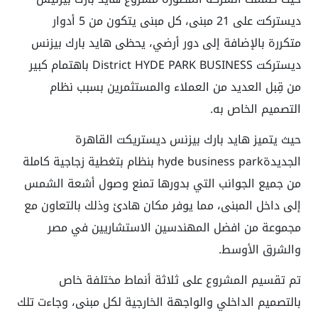
ديستركت على 21 مبنى، كل مبنى يتكون من 5 أدوار
متكررة بالإضافة إلى دور أرضي، يحظى هايد بارك بيزنس
ديستركت District HYDE PARK BUSINESS باهتمام كبير
من قِبل العديد من العملاء والمستثمرين بسبب نظام
التصميم الخاص به.
حيث يتميز
هايد بارك بيزنس ديستريكت القاهرة
الجديدةhyde business park
بنظام بتغطية زجاجية كاملة
من جميع الجوانب التي بدورها تمنع وصول أشعة الشمس
إلى داخل المبنى، مما يوفر مكان هادئ وذلك بالتعاون مع
مجموعة من افضل المهندسين الاستشاريين في مصر
والشرق الأوسط.
تم تقسيم المشروع على ثلاثة أنماط مختلفة خاص
بالتصميم الداخلي والواجهة الخارجية لكل مبنى، وجاءت تلك