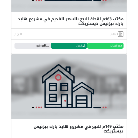
مكتب 163م لقطة للبيع بالسعر القديم في مشروع هايد
بارك بيزنيس ديستريكت
163م
0 ج.م
واتساب
اتصل
البورشور
مكتب 149م للبيع في مشروع هايد بارك بيزنيس
ديستريكت