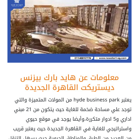
معلومات عن هايد بارك بيزنس
ديستريكت القاهرة الجديدة
يعتبر
hyde business park من المولات المتميزة والتي
توجد علي مساحة ضخمة للغاية حيث يتكون من 21 مبني
اداري و5 ادوار متكررة،وأيضا يوجد في موقع حيوي
واستراتيجي للغاية في القاهرة الجديدة حيث يعتبر قريب
من العديد من الطرق والمناطق الحيوية حيث يسهل التنقل