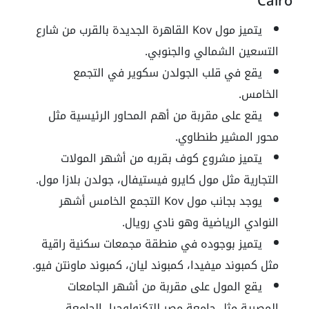
Cairo
يتميز مول Kov القاهرة الجديدة بالقرب من شارع
التسعين الشمالي والجنوبي.
يقع في قلب الجولدن سكوير في التجمع
الخامس.
يقع على مقربة من أهم المحاور الرئيسية مثل
محور المشير طنطاوي.
يتميز مشروع كوف بقربه من أشهر المولات
التجارية مثل مول كايرو فيستيفال، جولدن بلازا مول.
يوجد بجانب مول Kov التجمع الخامس أشهر
النوادي الرياضية وهو نادي رويال.
يتميز بوجوده في منطقة مجمعات سكنية راقية
مثل كمبوند ميفيدا، كمبوند ليان، كمبوند ماونتن فيو.
يقع المول على مقربة من أشهر الجامعات
المصرية مثل جامعة مصر للتكنولوجيا، الجامعة