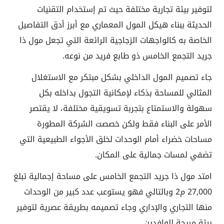
لتوفير بيئة تجارية مختلفة حيث تم إستخدام التقنيات
الحديثة ببناء هيكل المول المعماري مع أبرز أدق التفاصيل
الخاصة به كالواجهات الزجاجية الرائعة التي تجعل مول ذا
جريد التجمع الخامس ذو طابع فريد من نوعه.
جاء تصميم المول الداخلي بشكل مبتكر مع الاستغلال
المثالي للمساحة بذكاء لإمكانية التجول بداخله بكل
سهولة والاستمتاع بتجربة تسويقية مختلفة، لا يقتصر
الأمر على البناء فقط ولكن خصصت الشركة المطورة
مساحات خضراء أمام الوحدات لخلق الأجواء الطبيعية التي
تضفي لمسات جمالية على المكان.
امتد مول ذا جريد التجمع الخامس على مساحة إجمالية تبلغ
27,000 م2 وبالتالي فهو يستوعب عدد كبير من الوحدات
منها التجاري والإداري وجاء تصميمه بطريقة عصرية لتوفير
بيئة مريحة للوافدين.