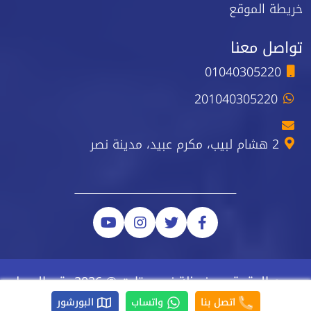
خريطة الموقع
تواصل معنا
01040305220
201040305220
2 هشام لبيب، مكرم عبيد، مدينة نصر
جميع الحقوق محفوظة نيو ستارت © 2026 رقم السجل
الضريبي 223-743-723
اتصل بنا
واتساب
البورشور