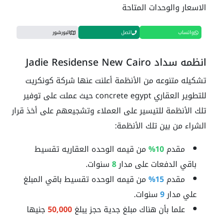
الاسعار والوحدات المتاحة
واتساب
اتصل
البورشور
انظمه سداد Jadie Residense New Cairo
تشكيله متنوعه من الأنظمة أعلنت عنها شركة كونكريت
للتطوير العقاري concrete egypt حيث عملت على توفير
تلك الأنظمة للتيسير على العملاء وتشجيعهم على أخذ قرار
الشراء من بين تلك الأنظمة:
مقدم
10%
من قيمه الوحده العقاريه تقسيط
باقي الدفعات على مدار
8
سنوات.
مقدم
15%
من قيمه الوحده تقسيط باقي المبلغ
علي مدار
9
سنوات.
علما بأن هناك مبلغ جدية حجز يبلغ
50,000
جنيها