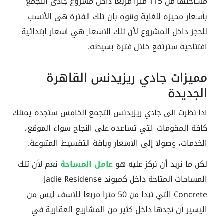
مساحتها من 115 مترا مربعا داخل مشروع جادى التجمع
بأسعار مميزه للغاية وننوه بان تلك الفترة هي الأنسب
للحجز داخل المشروع لأن تلك الاسعار هي اسعار ابتدائية
افتتاحية سترتفع خلال فترة بسيطة.
مميزات جادي ريزيدنس القاهرة
الجديدة
اذا نظرت الى جادي ريزيدنس التجمع الخامس ستجده يمتلك
كافة المقومات التي تساعده على النجاح سواء الموقع،
الخدمات، وصولا إلى الأسعار وباقة التقسيط المتنوعة.
لكن ما نريد أن نركز عليه هو
عامل المساحة
نعم لأن تلك
المساحات المتاحة داخل كمبوند Jadie Residense
Concrete التي تبدا من 50 مترا مربعا للاسف ليس من
اليسير أن نجدها داخل كثير من المشاريع العقارية في