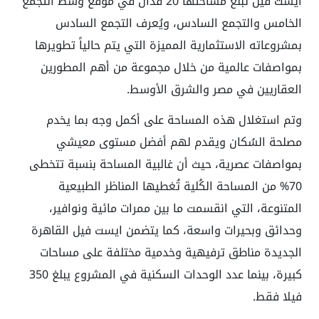
ايست فيل تبلغ مساحتها 20 فدان في موقع وسط التجمع
الخامس والتجمع السادس، ويُعرف التجمع السادس
بمشروعاته الاستثمارية المميزة التي يتم حالياً تطويرها
بمواصفات عالمية من خلال مجموعة من أهم المطورين
العقاريين في مصر والشرق الأوسط.
وتم استغلال هذه المساحة على أكمل وجه بما يخدم
مصلحة السُكان ويقدم لهم أفضل مستوى معيشي
بمواصفات عصرية، حيث أن غالبية المساحة بنسبة تتخطى
70% من المساحة الكُلية تُغطيها المناظر الطبيعية
المتنوعة، التي انقسمت ما بين ممرات مائية ونوافير،
وحدائق وبحيرات واسعة، كما يتضمن ايست فيل القاهرة
الجديدة مناطق ترفيهية وخدمية مختلفة على مساحات
كبيرة، بينما عدد الوحدات السكنية في المشروع يبلغ 350
فيلا فقط.