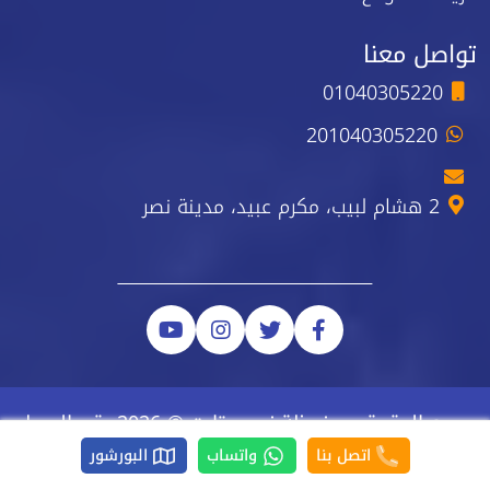
تواصل معنا
01040305220
201040305220
2 هشام لبيب، مكرم عبيد، مدينة نصر
جميع الحقوق محفوظة نيو ستارت © 2026 رقم السجل
الضريبي 223-743-723
اتصل بنا
واتساب
البورشور