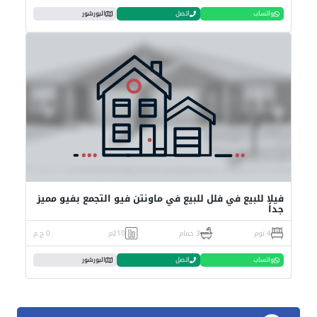
واتساب
اتصل
البورشور
فيلا للبيع في فلل للبيع في ماونتن فيو التجمع بفيو مميز
جداً
4 نوم
3 حمام
210م
0 ج.م
واتساب
اتصل
البورشور