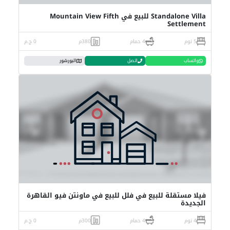
Standalone Villa للبيع في Mountain View Fifth
Settlement
5 نوم
4 حمام
380م
0 ج.م
واتساب
اتصل
البورشور
فيلا مستقلة للبيع في فلل للبيع في ماونتن فيو القاهرة
الجديدة
4 نوم
4 حمام
300م
0 ج.م