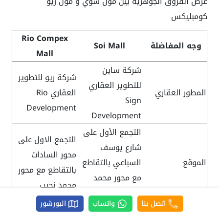
عرض الفروق الجوهرية بين مول سوي و مول ريو
كومبليكس
Rio Compex
وجه المفاضلة
Soi Mall
Mall
شركة ساين
شركة ريو للتطوير
للتطوير العقاري
المطور العقاري
العقاري Rio
Sign
Development
Development
التجمع الأول على
التجمع الاول على
شارع يوسف
محور السادات
الموقع
السباعي بالتقاطع
بالتقاطع مع محور
مع محور محمد
محمد نجيب
نجيب
اتصل بنا
واتساب
البورشور
نوع الوحدات
إداري، تجاري، طبي
إداري، تجاري، طبي