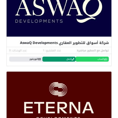
شركة أسواق للتطوير العقاري AswaQ Developments
تواصل مع المطور مباشرة
عدد المشاريع: 1
عدد الوحدات: 0
واتساب
اتصل
البورشور