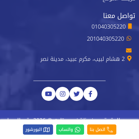
تواصل معنا
01040305220
201040305220
2 هشام لبيب، مكرم عبيد، مدينة نصر
جميع الحقوق محفوظة نيو ستارت © 2026 رقم السجل
الضريبي 223-743-723
اتصل بنا
واتساب
البورشور