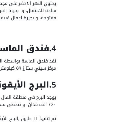
يحتوي النهر الاخضر على مجم
ساحة للاحتفال، و بحيرة القو
مفتوحة، و بحيرة اعمال فنية
4
.فندق الماس
مركز سيتي ستارز ٥٩ كيلومتر، كما يبعد فندق الماسة عن مركز المؤتمرات حوالي ٦٦ كيلو متر.
5
.البرج الأيقو
٢٤٠ الف فدان، و تتخطى مساحته الاجمالية ٧.١ مليون متر.
تم تنفيذ ١١ طابق بالبرج الأيقوني، تنفذه شركة سيسك.