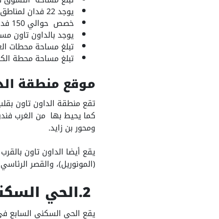
يوجد 22 فدان لمناطق الأجهزة الإلكترونية والتكنولوجية.
خصص حوالي 150 فدان للخدمات الأخرى.
يوجد بالداون تاون مسجد 
تبلغ مساحة محطات الغاز والب
تبلغ مساحة محطة الكهرباء 
موقع منطقة الدا
تقع منطقة الداون تاون بقلب 
كما يحيط بها من الغرب فندق
ومحور بن زايد.
يقع أيضا الداون تاون بالقرب
(المونوريل)، والقصر الرئاسي، 
2.الحي السكني السابع r7