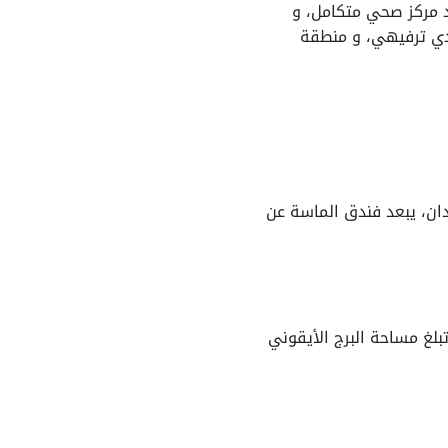
جد مركز صحي متكامل، و
نادي ترفيهي، و منطقة
الماسة بواسطة الهيئة الهندسية للقوات المسلحة، تبلغ مساحة فندق الماسة ١٠ فدان، يبعد فندق الماسة عن
مسلة فرعونية، تبلغ مساحة البرج الأيقوني