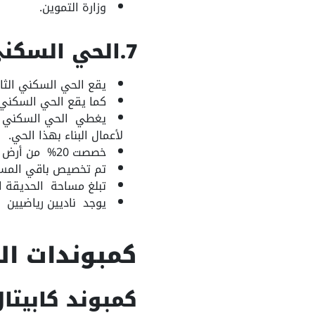
وزارة التموين.
7.الحي السكني R8 بالعاصمة الإدارية
يقع الحي السكني الثامن r8 على مقربة من مطار العاصمة والنه
كما يقع الحي السكني 
لأعمال البناء بهذا الحي.
خصصت 20% من أرض المشروع للمباني والمنشآت وهي 2500 فدان.
تم تخصيص باقي المساح
تبلغ مساحة الحديقة المركزية 
يوجد ناديين رياضيين بالحي السكني الث
كمبوندات الحي السكن
كمبوند كابيتال دريم am