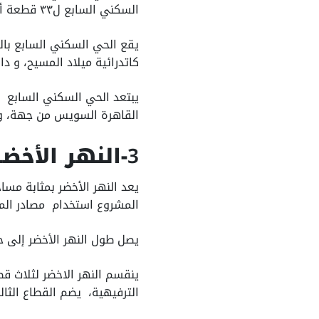
السكني السابع ل٣٣ قطعة أرض،يحيط به مجمع الوزارات و القصر الرئاسي و حي الدبلوماسيين.
يقع الحي السكني السابع بالق
كاتدرائية ميلاد المسيح، و دار
يبتعد الحي السكني السابع 
القاهرة السويس من جهة، و 
3
-النهر الأخض
يعد النهر الأخضر بمثابة مسا
المشروع استخدام مصادر الميا
يصل طول النهر الأخضر إلى حوالي ٣٥ كيلو متر، كما يصل طول المرحلة الأولى لتنفيذ النهر الأخض
الترفيهية، يضم القطاع الثال